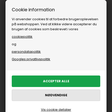
Fri fragt over
i DK
Cookie information
Vi anvender cookies til at forbedre brugeroplevelsen
på webshoppen. Ved at klikke videre accepterer du
brugen af cookies som beskrevet i vores
cookiepolitik
og
persondatapolitik
Du er her:
Bolig
Googles privatlivspolitik
Bolig
Brands
Interiør
Stue
Køkken
Soveværelse
FILTRER PRODUKTER
Vis cookie detaljer