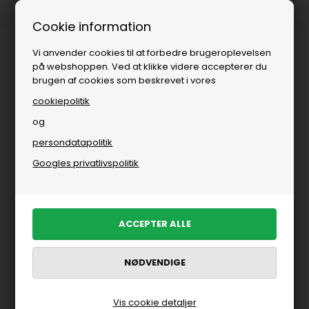
Fri fragt over
i DK
Cookie information
Vi anvender cookies til at forbedre brugeroplevelsen
på webshoppen. Ved at klikke videre accepterer du
brugen af cookies som beskrevet i vores
cookiepolitik
og
persondatapolitik
Brands
»
Co Couture
»
Co'Couture skjorter
Googles privatlivspolitik
Co'Couture skjorter
FILTRER PRODUKTER
Nyhed
Vis cookie detaljer