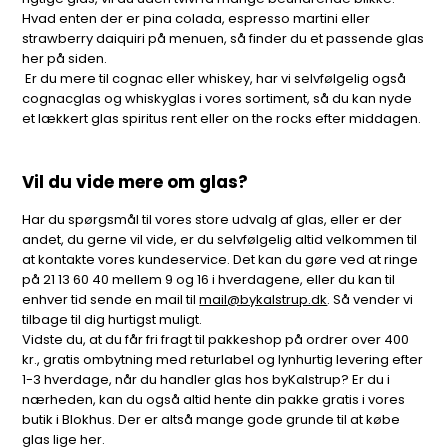
Hvad enten der er pina colada, espresso martini eller
strawberry daiquiri på menuen, så finder du et passende glas
her på siden.
Er du mere til cognac eller whiskey, har vi selvfølgelig også
cognacglas og whiskyglas i vores sortiment, så du kan nyde
et lækkert glas spiritus rent eller on the rocks efter middagen.
Vil du vide mere om glas?
Har du spørgsmål til vores store udvalg af glas, eller er der
andet, du gerne vil vide, er du selvfølgelig altid velkommen til
at kontakte vores kundeservice. Det kan du gøre ved at ringe
på 21 13 60 40 mellem 9 og 16 i hverdagene, eller du kan til
enhver tid sende en mail til
mail@bykalstrup.dk
. Så vender vi
tilbage til dig hurtigst muligt.
Vidste du, at du får fri fragt til pakkeshop på ordrer over 400
kr., gratis ombytning med returlabel og lynhurtig levering efter
1-3 hverdage, når du handler glas hos byKalstrup? Er du i
nærheden, kan du også altid hente din pakke gratis i vores
butik i Blokhus. Der er altså mange gode grunde til at købe
glas lige her.