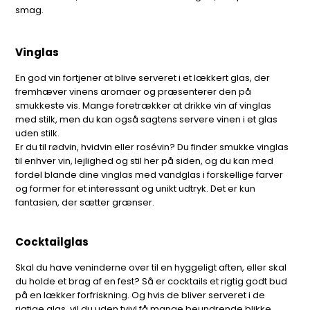
smag.
Vinglas
En god vin fortjener at blive serveret i et lækkert glas, der
fremhæver vinens aromaer og præsenterer den på
smukkeste vis. Mange foretrækker at drikke vin af vinglas
med stilk, men du kan også sagtens servere vinen i et glas
uden stilk.
Er du til rødvin, hvidvin eller rosévin? Du finder smukke vinglas
til enhver vin, lejlighed og stil her på siden, og du kan med
fordel blande dine vinglas med vandglas i forskellige farver
og former for et interessant og unikt udtryk. Det er kun
fantasien, der sætter grænser.
Cocktailglas
Skal du have veninderne over til en hyggeligt aften, eller skal
du holde et brag af en fest? Så er cocktails et rigtig godt bud
på en lækker forfriskning. Og hvis de bliver serveret i de
rigtige glas, vil du uden tvivl få mange beundrende blikke.