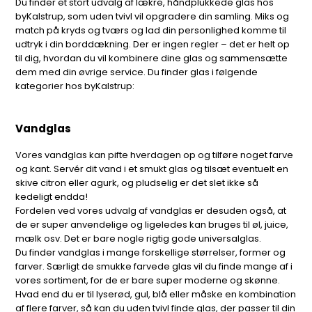
Du finder et stort udvalg af lækre, håndplukkede glas hos
byKalstrup, som uden tvivl vil opgradere din samling. Miks og
match på kryds og tværs og lad din personlighed komme til
udtryk i din borddækning. Der er ingen regler – det er helt op
til dig, hvordan du vil kombinere dine glas og sammensætte
dem med din øvrige service. Du finder glas i følgende
kategorier hos byKalstrup:
Vandglas
Vores vandglas kan pifte hverdagen op og tilføre noget farve
og kant. Servér dit vand i et smukt glas og tilsæt eventuelt en
skive citron eller agurk, og pludselig er det slet ikke så
kedeligt endda!
Fordelen ved vores udvalg af vandglas er desuden også, at
de er super anvendelige og ligeledes kan bruges til øl, juice,
mælk osv. Det er bare nogle rigtig gode universalglas.
Du finder vandglas i mange forskellige størrelser, former og
farver. Særligt de smukke farvede glas vil du finde mange af i
vores sortiment, for de er bare super moderne og skønne.
Hvad end du er til lyserød, gul, blå eller måske en kombination
af flere farver, så kan du uden tvivl finde glas, der passer til din