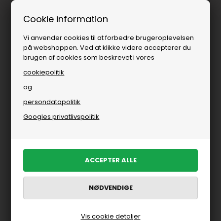
Fri fragt over
i DK
Cookie information
Vi anvender cookies til at forbedre brugeroplevelsen
på webshoppen. Ved at klikke videre accepterer du
brugen af cookies som beskrevet i vores
cookiepolitik
og
persondatapolitik
Bolig
»
Køkken
»
Borddækning
»
Glas
Googles privatlivspolitik
Glas
FILTRER PRODUKTER
Vis cookie detaljer