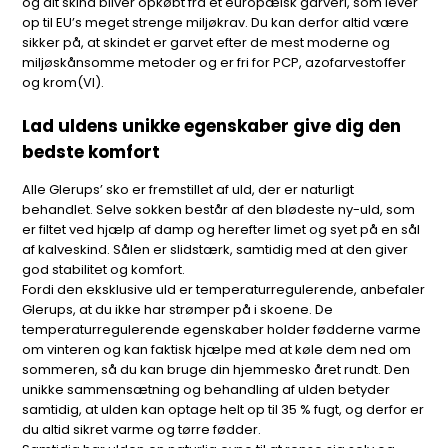
og alt skind bliver opkøbt fra et europæisk garveri, som lever
op til EU’s meget strenge miljøkrav. Du kan derfor altid være
sikker på, at skindet er garvet efter de mest moderne og
miljøskånsomme metoder og er fri for PCP, azofarvestoffer
og krom(VI).
Lad uldens unikke egenskaber give dig den
bedste komfort
Alle Glerups’ sko er fremstillet af uld, der er naturligt
behandlet. Selve sokken består af den blødeste ny-uld, som
er filtet ved hjælp af damp og herefter limet og syet på en sål
af kalveskind. Sålen er slidstærk, samtidig med at den giver
god stabilitet og komfort.
Fordi den eksklusive uld er temperaturregulerende, anbefaler
Glerups, at du ikke har strømper på i skoene. De
temperaturregulerende egenskaber holder fødderne varme
om vinteren og kan faktisk hjælpe med at køle dem ned om
sommeren, så du kan bruge din hjemmesko året rundt. Den
unikke sammensætning og behandling af ulden betyder
samtidig, at ulden kan optage helt op til 35 % fugt, og derfor er
du altid sikret varme og tørre fødder.