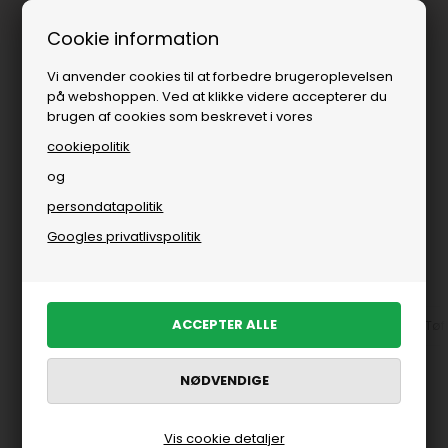
Fri fragt over
i DK
Cookie information
Vi anvender cookies til at forbedre brugeroplevelsen
på webshoppen. Ved at klikke videre accepterer du
brugen af cookies som beskrevet i vores
cookiepolitik
og
persondatapolitik
Du er her:
Glerups
/
Brands
/
Herre
Googles privatlivspolitik
Gant til mænd
Sko fra Glerups til herre
Støvler fra Glerups til herre
Tøf
FILTRER PRODUKTER
Vis cookie detaljer