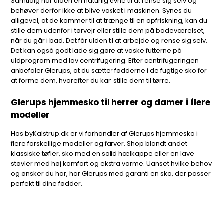
Samtidig har ulden en naturlig evne til at rense sig selv og
behøver derfor ikke at blive vasket i maskinen. Synes du
alligevel, at de kommer til at trænge til en opfriskning, kan du
stille dem udenfor i tørvejr eller stille dem på badeværelset,
når du går i bad. Det får ulden til at arbejde og rense sig selv.
Det kan også godt lade sig gøre at vaske futterne på
uldprogram med lav centrifugering. Efter centrifugeringen
anbefaler Glerups, at du sætter fødderne i de fugtige sko for
at forme dem, hvorefter du kan stille dem til tørre.
Glerups hjemmesko til herrer og damer i flere
modeller
Hos byKalstrup.dk er vi forhandler af Glerups hjemmesko i
flere forskellige modeller og farver. Shop blandt andet
klassiske tøfler, sko med en solid hælkappe eller en lave
støvler med høj komfort og ekstra varme. Uanset hvilke behov
og ønsker du har, har Glerups med garanti en sko, der passer
perfekt til dine fødder.