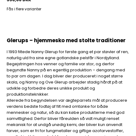
Fås i flere varianter
Glerups – hjemmesko med stolte traditioner
I 1993 filtede Nanny Glerup for første gang et par støvler af ren,
naturlig uld fra sine egne gotlandske pelsfår i Nordjylland.
Begejstringen hos venner og familie var stor, og derfor
begyndte Nanny på en egentlig produktion – dengang med
to par om dagen. I dag bliver der produceret i noget større
skala, og Nanny og Ove Glerup arbejder stadig hårdt på at
udvikle og forbedre deres unikke produkt og
produktionsteknikker.
Allerede fra begyndelsen var ægteparrets mål at producere
verdens bedste fodtøj af filt med omtanke for både
mennesker og natur, så du kan købe produkterne med god
samvittighed. Derfor bliver fåreulden så vidt muligt renset
mekanisk for at undgå unødig kemi, der bliver kun anvendt
farver, som er fri for tungmetaller og giftige azofarvestoffer,