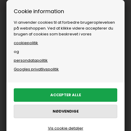
Fri fragt over
i DK
Cookie information
Vi anvender cookies til at forbedre brugeroplevelsen
på webshoppen. Ved at klikke videre accepterer du
brugen af cookies som beskrevet i vores
cookiepolitik
og
persondatapolitik
Accessories
»
Tasker
»
Computersleeves
Googles privatlivspolitik
Computersleeves
FILTRER PRODUKTER
Vis cookie detaljer