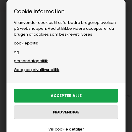
Fri fragt over
i DK
Cookie information
Vi anvender cookies til at forbedre brugeroplevelsen
på webshoppen. Ved at klikke videre accepterer du
brugen af cookies som beskrevet i vores
cookiepolitik
og
persondatapolitik
Bolig
»
Delikatesser
Googles privatlivspolitik
Delikatesser
Appetizers
Chokolade
Kaffe, Te & Sirup
Krydderie
FILTRER PRODUKTER
Vis cookie detaljer