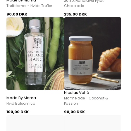
Made By Mama
20 Stk Håndlavet Fyldt
Trøffelsmør - Hvide Trøfler
Chokolade
90,00 DKK
235,00 DKK
Nicolas Vahé
Made By Mama
Marmelade - Coconut &
Hvid Balsamico
Passion
100,00 DKK
90,00 DKK