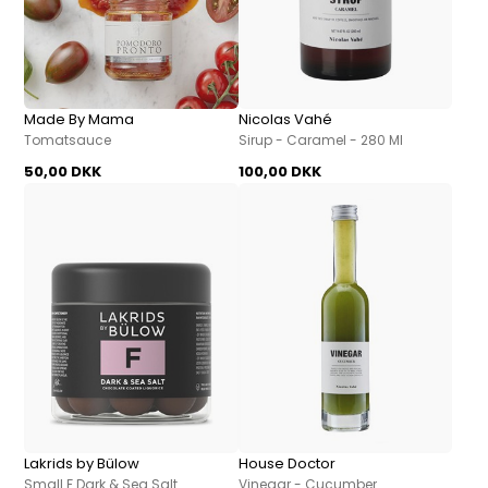
Made By Mama
Nicolas Vahé
Tomatsauce
Sirup - Caramel - 280 Ml
50,00 DKK
100,00 DKK
Lakrids by Bülow
House Doctor
Small F Dark & Sea Salt
Vinegar - Cucumber