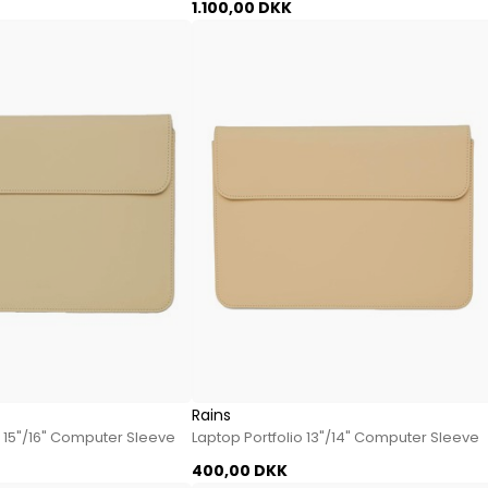
1.100,00 DKK
Jeans fra Woodbird
Shorts fra Woodbird
Skjorter fra Woodbird
Sweatshirts fra Woodbird
T-shirts fra Woodbird
Vis alle
Halo
NN07
Wood Wood
Rains
o 15"/16" Computer Sleeve
Laptop Portfolio 13"/14" Computer Sleeve
400,00 DKK