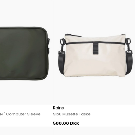
Rains
"/14" Computer Sleeve
Sibu Musette Taske
500,00 DKK