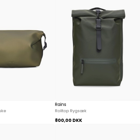
Rains
aske
Rolltop Rygsæk
800,00 DKK