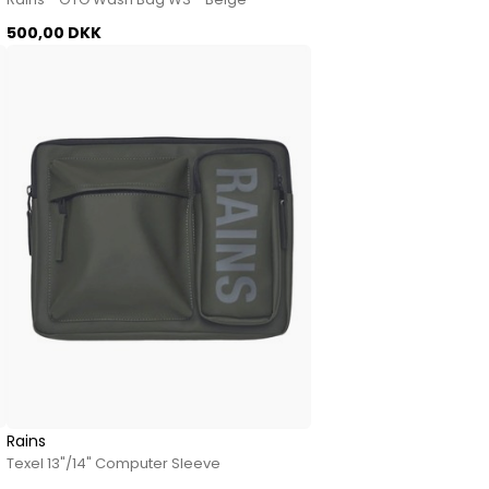
500,00 DKK
Rains
Texel 13"/14" Computer Sleeve