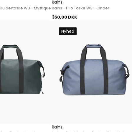
Mos Mosh Gallery
Rains
Skuldertaske W3 - Mystique
Rains - Hilo Taske W3 - Cinder
Accessories fra Mos Mosh Gallery
Blazere fra Mos Mosh Gallery
350,00 DKK
Overshirts fra Mos Mosh Gallery
Nyhed
Skjorter fra Mos Mosh Gallery
Sweatshirts fra Mos Mosh Gallery
T-shirts fra Mos Mosh Gallery
New Balance
2002 Sneakers fra New Balance
480 Sneakers fra New Balance
574 Sneakers fra New Balance
997 Sneakers fra New Balance
Sale
Parajumpers
Jakker fra Parajumpers til herre
Paul & Shark
Rains