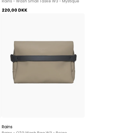
Rains - Wash Small Taske W3 - Mystique
220,00 DKK
Rains
Rains - OTG Wash Bag W3 - Beige