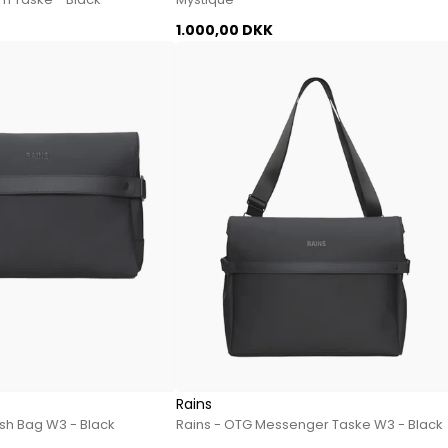
Sko fra Selected
1.000,00 DKK
Strik fra Selected
Vis alle
Timberland
Tommy Hilfiger
Hoodies fra Tommy Hilfiger
Jeans fra Tommy Hilfiger
Poloer fra Tommy Hilfiger
Skjorter fra Tommy Hilfiger
Strik fra Tommy Hilfiger
Sweatshirts fra Tommy Hilfiger
T-shirts fra Tommy Hilfiger
Vis alle
Ubr
Rains
Woodbird
sh Bag W3 - Black
Rains - OTG Messenger Taske W3 - Black
Accessories fra Woodbird til herre