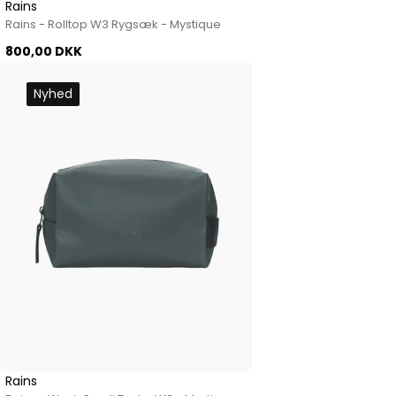
Rains
Rains - Rolltop W3 Rygsæk - Mystique
800,00 DKK
Nyhed
Rains