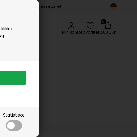
14 dages returret
Vipp
Vissevasse
Woods Copenhagen
klikke
Min konto
Favoritter
0,00 DKK
og
e
Statistiske