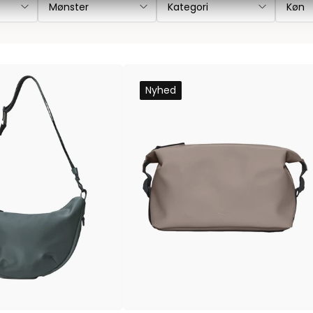
Mønster
Kategori
Køn
Les Deux
Bukser fra Les Deux
Hoodie fra Les Deux
Skjorter fra Les Deux
Nyhed
Mads Nørgaard
Accessories fra Mads Nørgaard til herre
Overshirts fra Mads Nørgaard
Skjorter fra Mads Nørgaard
Sweatshirts fra Mads Nørgaard
T-shirts fra Mads Nørgaard
MCS Marlboro Classics
Jeans fra MCS Marlboro Classics
Poloer fra MCS Marlboro Classics
Skjorter fra MCS Marlboro Classics
T-shirts fra MCS Marlboro