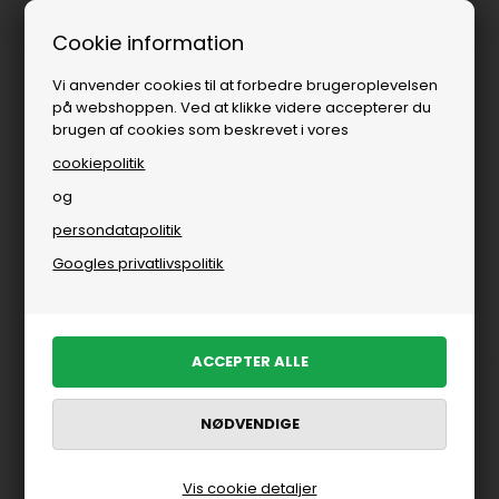
Fri fragt over
i DK
Cookie information
Vi anvender cookies til at forbedre brugeroplevelsen
på webshoppen. Ved at klikke videre accepterer du
brugen af cookies som beskrevet i vores
cookiepolitik
og
persondatapolitik
Brands
»
Maanesten
Googles privatlivspolitik
Maanesten
Accessories fra Maanesten
Armbånd fra Maanesten
FILTRER PRODUKTER
Vis cookie detaljer