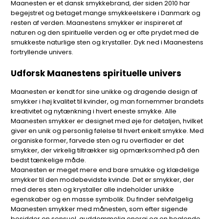
Maanesten er et dansk smykkebrand, der siden 2010 har
begejstret og betaget mange smykkeelskere i Danmark og
resten af verden. Maanestens smykker er inspireret af
naturen og den spirituelle verden og er ofte prydet med de
smukkeste naturlige sten og krystaller. Dyk ned i Maanestens
fortryllende univers.
Udforsk Maanestens spirituelle univers
Maanesten er kendt for sine unikke og dragende design af
smykker i høj kvalitet til kvinder, og man fornemmer brandets
kreativitet og nytænkning i hvert eneste smykke. Alle
Maanesten smykker er designet med øje for detaljen, hvilket
giver en unik og personlig følelse til hvert enkelt smykke. Med
organiske former, farvede sten og ru overflader er det
smykker, der virkelig tiltrækker sig opmærksomhed på den
bedst tænkelige måde.
Maanesten er meget mere end bare smukke og klædelige
smykker til den modebevidste kvinde. Det er smykker, der
med deres sten og krystaller alle indeholder unikke
egenskaber og en masse symbolik. Du finder selvfølgelig
Maanesten smykker med månesten, som efter sigende
besidder en sensuel, guddommelig energi og en healende