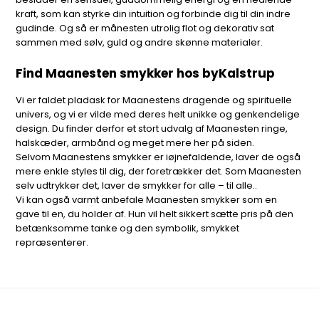
kraft, som kan styrke din intuition og forbinde dig til din indre
gudinde. Og så er månesten utrolig flot og dekorativ sat
sammen med sølv, guld og andre skønne materialer.
Find Maanesten smykker hos byKalstrup
Vi er faldet pladask for Maanestens dragende og spirituelle
univers, og vi er vilde med deres helt unikke og genkendelige
design. Du finder derfor et stort udvalg af Maanesten ringe,
halskæder, armbånd og meget mere her på siden.
Selvom Maanestens smykker er iøjnefaldende, laver de også
mere enkle styles til dig, der foretrækker det. Som Maanesten
selv udtrykker det, laver de smykker for alle – til alle..
Vi kan også varmt anbefale Maanesten smykker som en
gave til en, du holder af. Hun vil helt sikkert sætte pris på den
betænksomme tanke og den symbolik, smykket
repræsenterer.