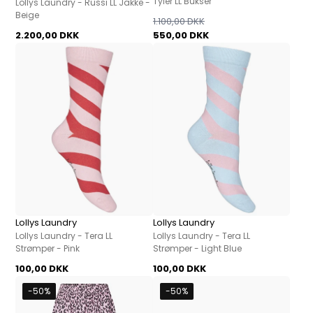
Tyler LL Bukser
Lollys Laundry - Russi LL Jakke -
Beige
1.100,00 DKK
2.200,00 DKK
550,00 DKK
Lollys Laundry
Lollys Laundry
Lollys Laundry - Tera LL
Lollys Laundry - Tera LL
Strømper - Pink
Strømper - Light Blue
100,00 DKK
100,00 DKK
-50%
-50%