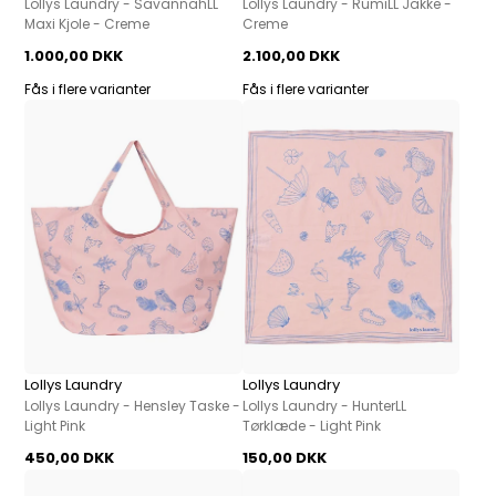
Lollys Laundry - SavannahLL
Lollys Laundry - RumiLL Jakke -
Maxi Kjole - Creme
Creme
1.000,00 DKK
2.100,00 DKK
Fås i flere varianter
Fås i flere varianter
Lollys Laundry
Lollys Laundry
Lollys Laundry - Hensley Taske -
Lollys Laundry - HunterLL
Light Pink
Tørklæde - Light Pink
450,00 DKK
150,00 DKK