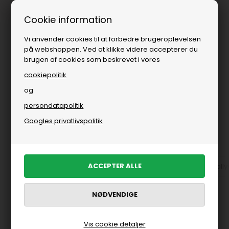
Fri fragt over
i DK
Cookie information
Vi anvender cookies til at forbedre brugeroplevelsen
på webshoppen. Ved at klikke videre accepterer du
brugen af cookies som beskrevet i vores
cookiepolitik
og
persondatapolitik
Brands
»
Kvinde
»
Lollys Laundry
Googles privatlivspolitik
Lollys Laundry
Kjoler fra Lollys Laundry til kvinder
Sale
Skjorter fra Loll
FILTRER PRODUKTER
Vis cookie detaljer