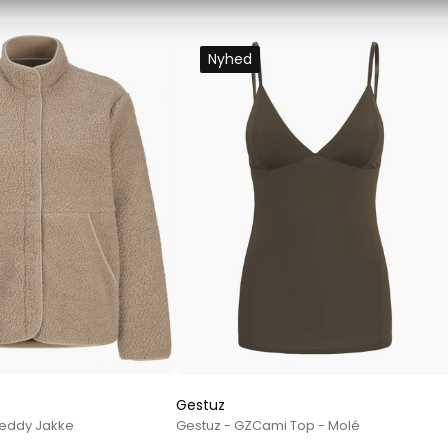
Les Deux
Bukser fra Les Deux
Nyhed
Hoodie fra Les Deux
Skjorter fra Les Deux
Mads Nørgaard
Accessories fra Mads Nørgaard til herre
Overshirts fra Mads Nørgaard
Skjorter fra Mads Nørgaard
Sweatshirts fra Mads Nørgaard
T-shirts fra Mads Nørgaard
MCS Marlboro Classics
Jeans fra MCS Marlboro Classics
Poloer fra MCS Marlboro Classics
Skjorter fra MCS Marlboro Classics
Gestuz
T-shirts fra MCS Marlboro
Teddy Jakke
Gestuz - GZCami Top - Molé