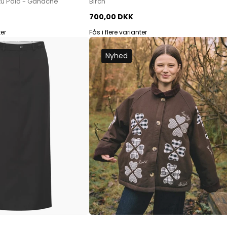
xu Polo - Ganache
Birch
Paul Smith
700,00 DKK
Playboy Footwear
ter
Fås i flere varianter
Rains
Accessoires fra Rains
Nyhed
Jakker fra Rains til herre
Regnjakker fra Rains til herre
Tasker fra Rains til herre
Replay
Revolution
Sebago
Selected
Blazere fra Selected
Bukser fra Selected
Overshirts fra Selected
Poloer
Shorts fra Selected
Skjorter fra Selected