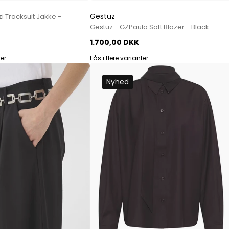
Jeans fra Woodbird
Gestuz
i Tracksuit Jakke -
Shorts fra Woodbird
Gestuz - GZPaula Soft Blazer - Black
Skjorter fra Woodbird
1.700,00 DKK
Sweatshirts fra Woodbird
T-shirts fra Woodbird
ter
Fås i flere varianter
Vis alle
Nyhed
Halo
NN07
Wood Wood