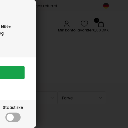
14 dages returret
Vipp
Vissevasse
Woods Copenhagen
klikke
Min konto
Favoritter
0,00 DKK
og
Køn
Farve
Statistiske