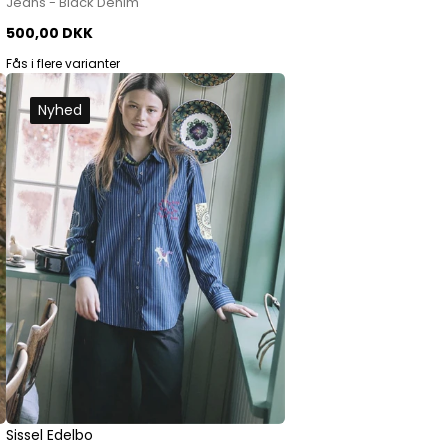
Jeans - Black Denim
500,00 DKK
Fås i flere varianter
Nyhed
Sissel Edelbo