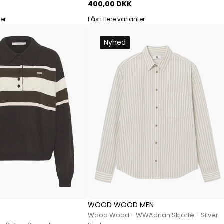
Mos Mosh Gallery
400,00 DKK
Accessories fra Mos Mosh Gallery
ter
Fås i flere varianter
Blazere fra Mos Mosh Gallery
Overshirts fra Mos Mosh Gallery
Nyhed
Skjorter fra Mos Mosh Gallery
Sweatshirts fra Mos Mosh Gallery
T-shirts fra Mos Mosh Gallery
New Balance
2002 Sneakers fra New Balance
480 Sneakers fra New Balance
574 Sneakers fra New Balance
997 Sneakers fra New Balance
Sale
Parajumpers
Jakker fra Parajumpers til herre
WOOD WOOD MEN
Paul & Shark
Wood Wood - WWAdrian Skjorte - Silver