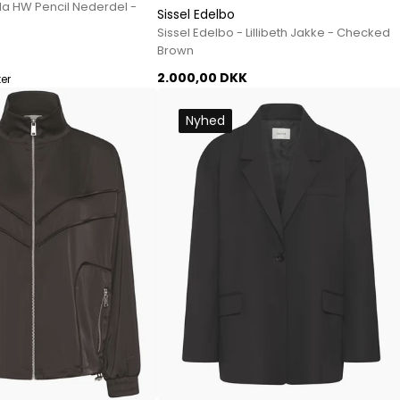
la HW Pencil Nederdel -
Sissel Edelbo
Sko fra Selected
Sissel Edelbo - Lillibeth Jakke - Checked
Strik fra Selected
Brown
Vis alle
2.000,00 DKK
ter
Timberland
Nyhed
Tommy Hilfiger
Hoodies fra Tommy Hilfiger
Jeans fra Tommy Hilfiger
Poloer fra Tommy Hilfiger
Skjorter fra Tommy Hilfiger
Strik fra Tommy Hilfiger
Sweatshirts fra Tommy Hilfiger
T-shirts fra Tommy Hilfiger
Vis alle
Ubr
Woodbird
Accessories fra Woodbird til herre