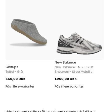
New Balance
Glerups
New Balance - M1906RER
Tøffel - Grå
Sneakers - Silver Metallic
550,00 DKK
1.250,00 DKK
Fås i flere varianter
Fås i flere varianter
<html> <head> <title> </title> </head> <body> <h2>Sko til