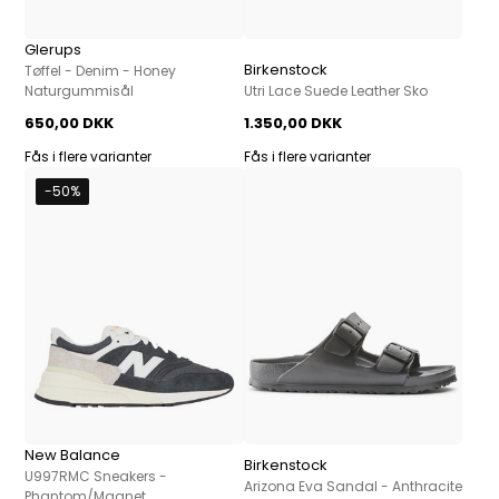
Glerups
Birkenstock
Tøffel - Denim - Honey
Naturgummisål
Utri Lace Suede Leather Sko
650,00 DKK
1.350,00 DKK
Fås i flere varianter
Fås i flere varianter
-50%
New Balance
Birkenstock
U997RMC Sneakers -
Arizona Eva Sandal - Anthracite
Phantom/Magnet