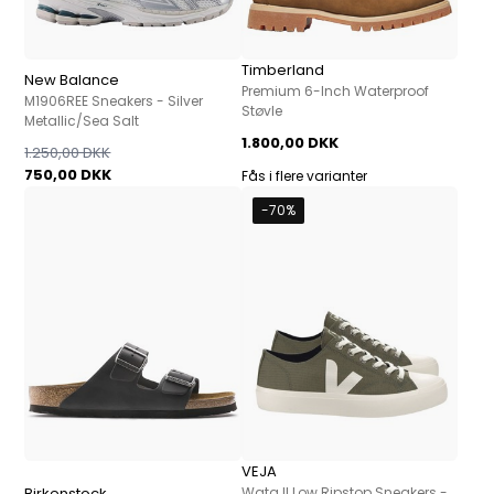
Timberland
New Balance
Premium 6-Inch Waterproof
M1906REE Sneakers - Silver
Støvle
Metallic/Sea Salt
1.800,00 DKK
1.250,00 DKK
750,00 DKK
Fås i flere varianter
-70%
VEJA
Birkenstock
Wata II Low Ripstop Sneakers -