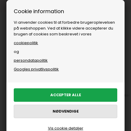
Fri fragt over
i DK
Cookie information
Vi anvender cookies til at forbedre brugeroplevelsen
på webshoppen. Ved at klikke videre accepterer du
brugen af cookies som beskrevet i vores
cookiepolitik
og
persondatapolitik
Du er her:
Sko
/
Herre
Googles privatlivspolitik
Sko
Clogs
Hjemmesko
Loafers
Sandaler
Sneaker
<html> <head> <title> </title> </head> <body> <h1>Sko</h1>
</body></html>
FILTRER PRODUKTER
Vis cookie detaljer