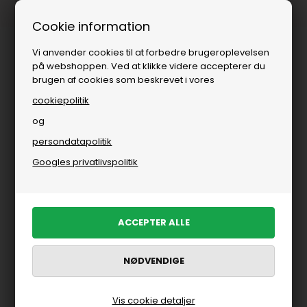
Fri fragt over
i DK
Cookie information
Vi anvender cookies til at forbedre brugeroplevelsen
på webshoppen. Ved at klikke videre accepterer du
brugen af cookies som beskrevet i vores
cookiepolitik
og
persondatapolitik
Bolig
»
Interiør
»
Lysestager
Googles privatlivspolitik
Lysestager
FILTRER PRODUKTER
Nyhed
Nyhed
Vis cookie detaljer