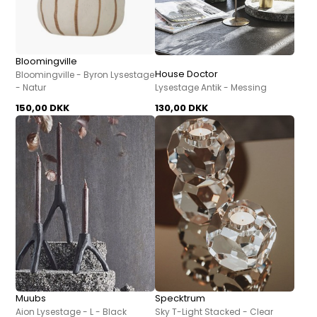
Bloomingville
House Doctor
Bloomingville - Byron Lysestage
- Natur
Lysestage Antik - Messing
150,00 DKK
130,00 DKK
Muubs
Specktrum
Aion Lysestage - L - Black
Sky T-Light Stacked - Clear