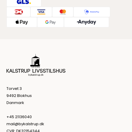
Torvet 3
9492 Blokhus
Danmark
+45 21136040
mail@bykalstrup.dk
CVR: DK32154344