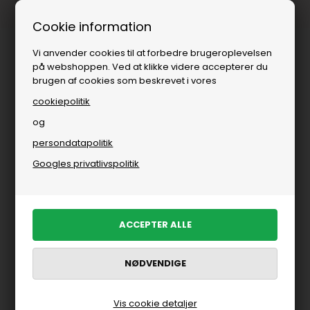
1-3 dages levering
Cookie information
Vi anvender cookies til at forbedre brugeroplevelsen
på webshoppen. Ved at klikke videre accepterer du
brugen af cookies som beskrevet i vores
cookiepolitik
og
persondatapolitik
Bolig
»
Brands
»
Langkilde & Søn
Googles privatlivspolitik
Langkilde & Søn
FILTRER PRODUKTER
Vis cookie detaljer