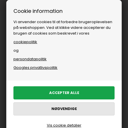
1-3 dages levering
Cookie information
Vi anvender cookies til at forbedre brugeroplevelsen
på webshoppen. Ved at klikke videre accepterer du
brugen af cookies som beskrevet i vores
cookiepolitik
og
persondatapolitik
Herre
»
Brands
»
Selected
»
Poloer
Googles privatlivspolitik
Poloer
FILTRER PRODUKTER
-30%
-30%
Vis cookie detaljer