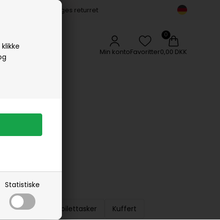
14 dages returret
Vipp
Vissevasse
Woods Copenhagen
klikke
Min konto
Favoritter
0,00 DKK
og
Statistiske
Shopper
Toilettasker
Kuffert