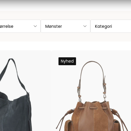
Les Deux
Bukser fra Les Deux
Hoodie fra Les Deux
ørrelse
Mønster
Kategori
Skjorter fra Les Deux
Mads Nørgaard
Accessories fra Mads Nørgaard til herre
Overshirts fra Mads Nørgaard
Nyhed
Skjorter fra Mads Nørgaard
Sweatshirts fra Mads Nørgaard
T-shirts fra Mads Nørgaard
MCS Marlboro Classics
Jeans fra MCS Marlboro Classics
Poloer fra MCS Marlboro Classics
Skjorter fra MCS Marlboro Classics
T-shirts fra MCS Marlboro