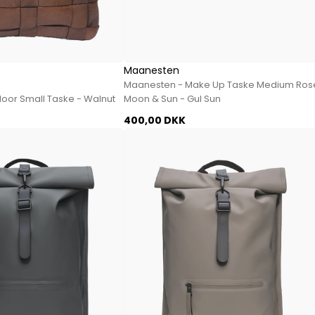
Sko fra Selected
Strik fra Selected
Vis alle
Maanesten
Timberland
Maanesten - Make Up Taske Medium Ros
Tommy Hilfiger
Noor Small Taske - Walnut
Moon & Sun - Gul Sun
Hoodies fra Tommy Hilfiger
400,00 DKK
Jeans fra Tommy Hilfiger
Poloer fra Tommy Hilfiger
Skjorter fra Tommy Hilfiger
Strik fra Tommy Hilfiger
Sweatshirts fra Tommy Hilfiger
T-shirts fra Tommy Hilfiger
Vis alle
Ubr
Woodbird
Accessories fra Woodbird til herre