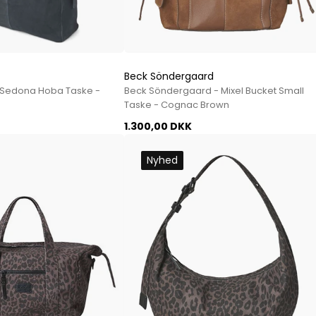
Mos Mosh Gallery
Accessories fra Mos Mosh Gallery
Blazere fra Mos Mosh Gallery
Overshirts fra Mos Mosh Gallery
Skjorter fra Mos Mosh Gallery
Beck Söndergaard
SRSedona Hoba Taske -
Beck Söndergaard - Mixel Bucket Small
Sweatshirts fra Mos Mosh Gallery
Taske - Cognac Brown
T-shirts fra Mos Mosh Gallery
1.300,00 DKK
New Balance
2002 Sneakers fra New Balance
Nyhed
480 Sneakers fra New Balance
574 Sneakers fra New Balance
997 Sneakers fra New Balance
Sale
Parajumpers
Jakker fra Parajumpers til herre
Paul & Shark