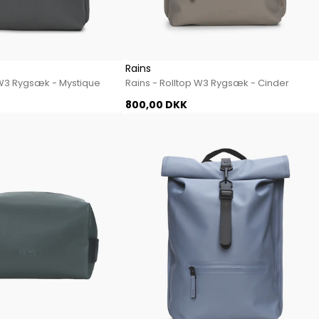
Jeans fra Woodbird
Shorts fra Woodbird
Skjorter fra Woodbird
Sweatshirts fra Woodbird
Rains
T-shirts fra Woodbird
 W3 Rygsæk - Mystique
Rains - Rolltop W3 Rygsæk - Cinder
Vis alle
800,00 DKK
Halo
NN07
Wood Wood