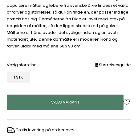
populære måtter og løbere fra svenske Dixie findes i et væld
af farver og størrelser, så du kan finde en, der passer ind lige
præcis hos dig. Dørmåtterne fra Dixie er lavet med latex på
bagsiden af måtten, så den ligger skridsikkert på gulvet.
Måtterne er håndlavede i det sydlige Indien og er lavet i
materialet jute. Denne dørmåtte er i modellen Fiona og i
farven Black med målene 60 x 90 cm.
Vælg størrelse
Størrelsesguide
1 STK
VÆLG VARIANT
Gratis levering på ordrer over