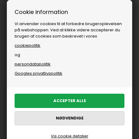
1-3 dages levering
Cookie information
Vi anvender cookies til at forbedre brugeroplevelsen
på webshoppen. Ved at klikke videre accepterer du
brugen af cookies som beskrevet i vores
cookiepolitik
og
persondatapolitik
Brands
»
Herre
»
New Balance
»
2002 Sneakers fra New Balance
Googles privatlivspolitik
2002 Sneakers fra New Balance
Trustpilot
Vis cookie detaljer