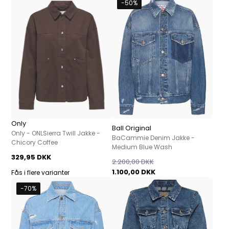
-50%
Only
Ball Original
Only - ONLSierra Twill Jakke -
BaCammie Denim Jakke -
Chicory Coffee
Medium Blue Wash
329,95 DKK
2.200,00 DKK
1.100,00 DKK
Fås i flere varianter
-70%