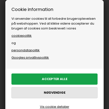
Fri fragt over
i DK
Cookie information
Vi anvender cookies til at forbedre brugeroplevelsen
på webshoppen. Ved at klikke videre accepterer du
brugen af cookies som beskrevet i vores
cookiepolitik
og
persondatapolitik
Overtøj
»
Denimjakker
Googles privatlivspolitik
Denimjakker til kvinder
FILTRER PRODUKTER
Nyhed
Nyhed
Vis cookie detaljer