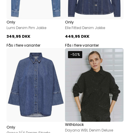
Only
Only
Lumi Denim Pim Jakke
Elle Fitted Denim Jakke
349,95 DKK
449,95 DKK
Fås i flere varianter
Fås i flere varianter
-50%
Withblack
Only
Dayana WBL Denim Deluxe
Grace 3/4 Denim Skjorte