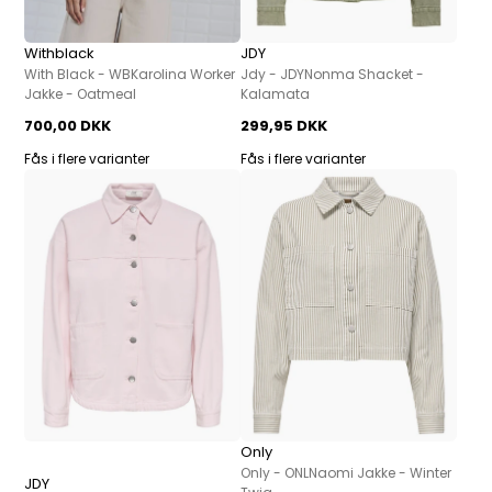
Withblack
JDY
With Black - WBKarolina Worker
Jdy - JDYNonma Shacket -
Jakke - Oatmeal
Kalamata
700,00 DKK
299,95 DKK
Fås i flere varianter
Fås i flere varianter
Only
Only - ONLNaomi Jakke - Winter
JDY