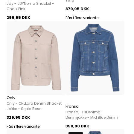
Twig
Jdy - JDYNoma Shacket -
379,95 DKK
Chalk Pink
299,95 DKK
Fås i flere varianter
Only
Only - ONLLara Denim Shacket
Fransa
Jakke - Sepia Rose
Fransa - FXDenima 1
329,95 DKK
Denimjakke - Mid Blue Denim
350,00 DKK
Fås i flere varianter