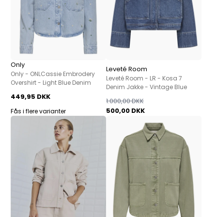
Only
Leveté Room
Only - ONLCassie Embrodery
Leveté Room - LR - Kosa 7
Overshirt - Light Blue Denim
Denim Jakke - Vintage Blue
449,95 DKK
1.000,00 DKK
500,00 DKK
Fås i flere varianter