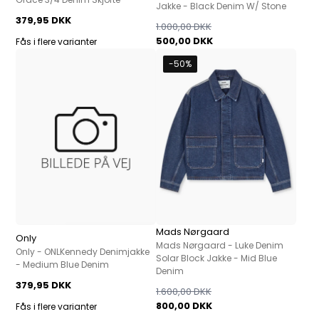
Jakke - Black Denim W/ Stone
379,95 DKK
1.000,00 DKK
500,00 DKK
Fås i flere varianter
-50%
Mads Nørgaard
Only
Mads Nørgaard - Luke Denim
Only - ONLKennedy Denimjakke
Solar Block Jakke - Mid Blue
- Medium Blue Denim
Denim
379,95 DKK
1.600,00 DKK
800,00 DKK
Fås i flere varianter