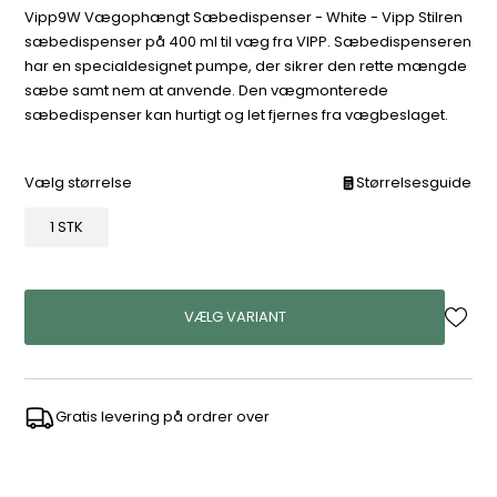
Vipp9W Vægophængt Sæbedispenser - White - Vipp Stilren
sæbedispenser på 400 ml til væg fra VIPP. Sæbedispenseren
har en specialdesignet pumpe, der sikrer den rette mængde
sæbe samt nem at anvende. Den vægmonterede
sæbedispenser kan hurtigt og let fjernes fra vægbeslaget.
Vælg størrelse
Størrelsesguide
1 STK
VÆLG VARIANT
Gratis levering på ordrer over