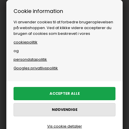
 dages levering
Fri fragt over
Cookie information
Vi anvender cookies til at forbedre brugeroplevelsen
på webshoppen. Ved at klikke videre accepterer du
brugen af cookies som beskrevet i vores
cookiepolitik
og
persondatapolitik
Googles privatlivspolitik
Vis cookie detaljer