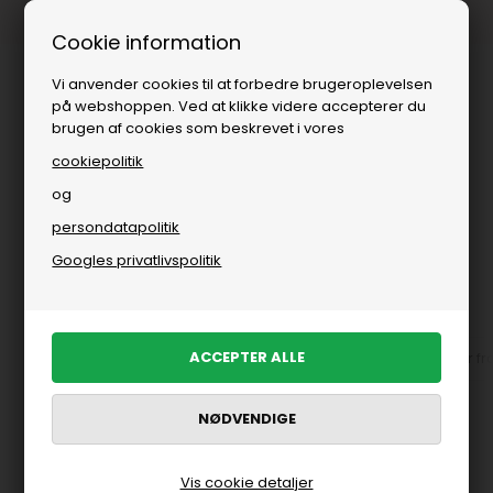
Fri fragt over
i DK
Cookie information
Vi anvender cookies til at forbedre brugeroplevelsen
på webshoppen. Ved at klikke videre accepterer du
brugen af cookies som beskrevet i vores
cookiepolitik
og
persondatapolitik
Brands
»
Kvinde
»
Soft Rebels
Googles privatlivspolitik
Soft Rebels
Bluser fra Soft Rebels
Bukser fra Soft Rebels
Skjorter fr
FILTRER PRODUKTER
Vis cookie detaljer