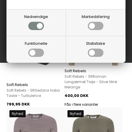
Nyhed
Nyhed
Nødvendige
Markedsføring
Funktionelle
Statistiske
Soft Rebels
Soft Rebels - SRRoman
Langærmet Trøje - Silver Mink
Soft Rebels
Melange
Soft Rebels - SRSedona Hoba
400,00 DKK
Taske - Turbulence
799,95 DKK
Fås i flere varianter
Nyhed
Nyhed