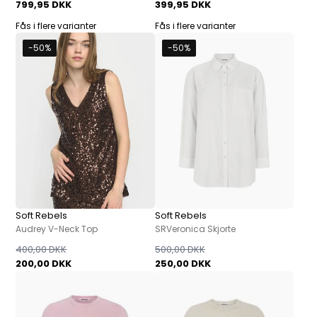
799,95 DKK
399,95 DKK
Fås i flere varianter
Fås i flere varianter
-50%
-50%
Soft Rebels
Soft Rebels
Audrey V-Neck Top
SRVeronica Skjorte
400,00 DKK
500,00 DKK
200,00 DKK
250,00 DKK