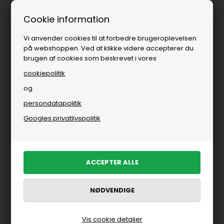
1-3 dages levering
Cookie information
Vi anvender cookies til at forbedre brugeroplevelsen
på webshoppen. Ved at klikke videre accepterer du
brugen af cookies som beskrevet i vores
cookiepolitik
og
persondatapolitik
Bolig
»
Badeværelse
»
Toiletspande
Googles privatlivspolitik
Toiletspande
FILTRER PRODUKTER
Vis cookie detaljer