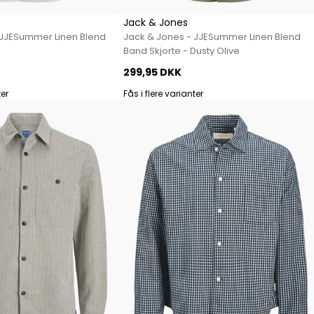
Paul Smith
Jack & Jones
Playboy Footwear
 JJESummer Linen Blend
Jack & Jones - JJESummer Linen Blend
Rains
Band Skjorte - Dusty Olive
Accessoires fra Rains
299,95 DKK
Jakker fra Rains til herre
ter
Fås i flere varianter
Regnjakker fra Rains til herre
Tasker fra Rains til herre
Replay
Revolution
Sebago
Selected
Blazere fra Selected
Bukser fra Selected
Overshirts fra Selected
Poloer
Shorts fra Selected
Skjorter fra Selected