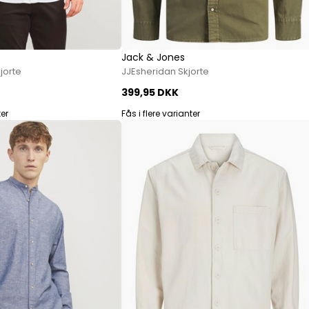
Jeans fra Woodbird
Shorts fra Woodbird
Skjorter fra Woodbird
Jack & Jones
Sweatshirts fra Woodbird
jorte
JJEsheridan Skjorte
T-shirts fra Woodbird
399,95 DKK
Vis alle
ter
Fås i flere varianter
Halo
NN07
Wood Wood