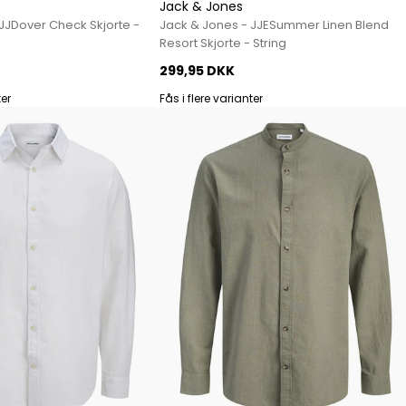
Mos Mosh Gallery
Jack & Jones
JJDover Check Skjorte -
Jack & Jones - JJESummer Linen Blend
Accessories fra Mos Mosh Gallery
Resort Skjorte - String
Blazere fra Mos Mosh Gallery
299,95 DKK
Overshirts fra Mos Mosh Gallery
Skjorter fra Mos Mosh Gallery
ter
Fås i flere varianter
Sweatshirts fra Mos Mosh Gallery
T-shirts fra Mos Mosh Gallery
New Balance
2002 Sneakers fra New Balance
480 Sneakers fra New Balance
574 Sneakers fra New Balance
997 Sneakers fra New Balance
Sale
Parajumpers
Jakker fra Parajumpers til herre
Paul & Shark