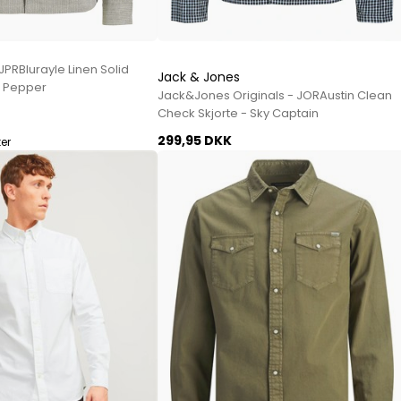
Sko fra Selected
Strik fra Selected
Vis alle
JPRBlurayle Linen Solid
Jack & Jones
n Pepper
Jack&Jones Originals - JORAustin Clean
Timberland
Check Skjorte - Sky Captain
Tommy Hilfiger
299,95 DKK
ter
Hoodies fra Tommy Hilfiger
Jeans fra Tommy Hilfiger
Poloer fra Tommy Hilfiger
Skjorter fra Tommy Hilfiger
Strik fra Tommy Hilfiger
Sweatshirts fra Tommy Hilfiger
T-shirts fra Tommy Hilfiger
Vis alle
Ubr
Woodbird
Accessories fra Woodbird til herre