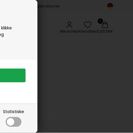
14 dages returret
Vipp
Vissevasse
Woods Copenhagen
klikke
Min konto
Favoritter
0,00 DKK
og
herre
Statistiske