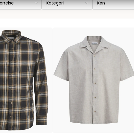
ørrelse
Kategori
Køn
Les Deux
Bukser fra Les Deux
Hoodie fra Les Deux
Skjorter fra Les Deux
Mads Nørgaard
Accessories fra Mads Nørgaard til herre
Overshirts fra Mads Nørgaard
Skjorter fra Mads Nørgaard
Sweatshirts fra Mads Nørgaard
T-shirts fra Mads Nørgaard
MCS Marlboro Classics
Jeans fra MCS Marlboro Classics
Poloer fra MCS Marlboro Classics
Skjorter fra MCS Marlboro Classics
T-shirts fra MCS Marlboro