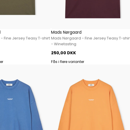
Paul Smith
Playboy Footwear
Rains
Accessoires fra Rains
d
Mads Nørgaard
Jakker fra Rains til herre
 Fine Jersey Teasy T-shirt
Mads Nørgaard - Fine Jersey Teasy T-shir
Regnjakker fra Rains til herre
- Winetasting
Tasker fra Rains til herre
250,00 DKK
Replay
ter
Fås i flere varianter
Revolution
Sebago
Selected
Blazere fra Selected
Bukser fra Selected
Overshirts fra Selected
Poloer
Shorts fra Selected
Skjorter fra Selected