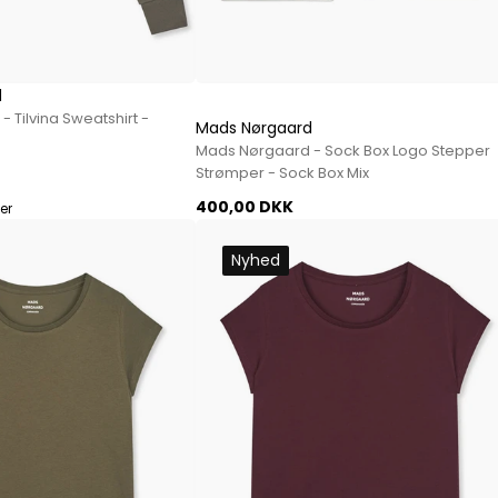
Mos Mosh Gallery
Accessories fra Mos Mosh Gallery
Blazere fra Mos Mosh Gallery
Overshirts fra Mos Mosh Gallery
d
Skjorter fra Mos Mosh Gallery
 Tilvina Sweatshirt -
Mads Nørgaard
Sweatshirts fra Mos Mosh Gallery
Mads Nørgaard - Sock Box Logo Stepper
Strømper - Sock Box Mix
T-shirts fra Mos Mosh Gallery
400,00 DKK
ter
New Balance
2002 Sneakers fra New Balance
Nyhed
480 Sneakers fra New Balance
574 Sneakers fra New Balance
997 Sneakers fra New Balance
Sale
Parajumpers
Jakker fra Parajumpers til herre
Paul & Shark