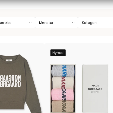
Les Deux
Bukser fra Les Deux
Hoodie fra Les Deux
ørrelse
Mønster
Kategori
Skjorter fra Les Deux
Mads Nørgaard
Accessories fra Mads Nørgaard til herre
Overshirts fra Mads Nørgaard
Nyhed
Skjorter fra Mads Nørgaard
Sweatshirts fra Mads Nørgaard
T-shirts fra Mads Nørgaard
MCS Marlboro Classics
Jeans fra MCS Marlboro Classics
Poloer fra MCS Marlboro Classics
Skjorter fra MCS Marlboro Classics
T-shirts fra MCS Marlboro