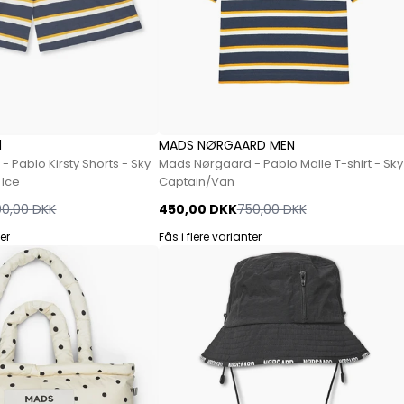
Jeans fra Woodbird
Shorts fra Woodbird
Skjorter fra Woodbird
Sweatshirts fra Woodbird
T-shirts fra Woodbird
Vis alle
d
MADS NØRGAARD MEN
Halo
 Pablo Kirsty Shorts - Sky
Mads Nørgaard - Pablo Malle T-shirt - Sky
 Ice
Captain/Van
NN07
00,00 DKK
450,00 DKK
750,00 DKK
Wood Wood
ter
Fås i flere varianter