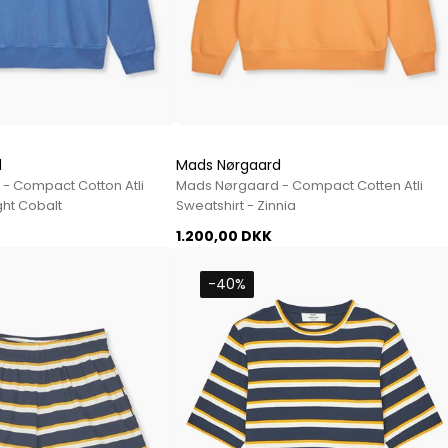
Sko fra Selected
Strik fra Selected
Vis alle
Timberland
Tommy Hilfiger
Hoodies fra Tommy Hilfiger
d
Mads Nørgaard
- Compact Cotton Atli
Mads Nørgaard - Compact Cotten Atli
Jeans fra Tommy Hilfiger
ght Cobalt
Sweatshirt - Zinnia
Poloer fra Tommy Hilfiger
1.200,00 DKK
Skjorter fra Tommy Hilfiger
Strik fra Tommy Hilfiger
-40%
Sweatshirts fra Tommy Hilfiger
T-shirts fra Tommy Hilfiger
Vis alle
Ubr
Woodbird
Accessories fra Woodbird til herre