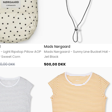
d
Mads Nørgaard
 Light Ripstop Pillow AOP
Mads Nørgaard - Sunny Line Bucket Hat -
P Sweet Corn
Jet Black
0,00 DKK
500,00 DKK