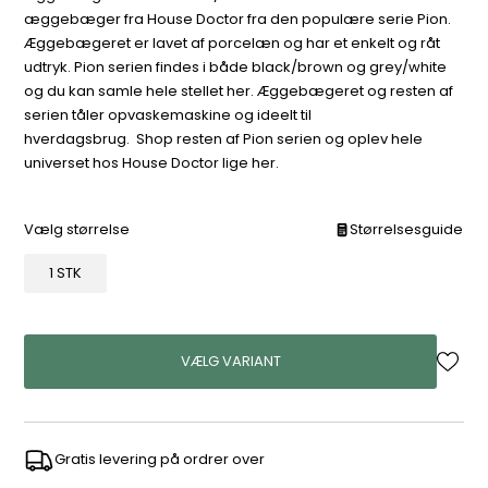
æggebæger fra House Doctor fra den populære serie Pion.
Æggebægeret er lavet af porcelæn og har et enkelt og råt
udtryk. Pion serien findes i både black/brown og grey/white
og du kan samle hele stellet her. Æggebægeret og resten af
serien tåler opvaskemaskine og ideelt til
hverdagsbrug. Shop resten af Pion serien og oplev hele
universet hos House Doctor lige her.
Vælg størrelse
Størrelsesguide
1 STK
VÆLG VARIANT
Gratis levering på ordrer over