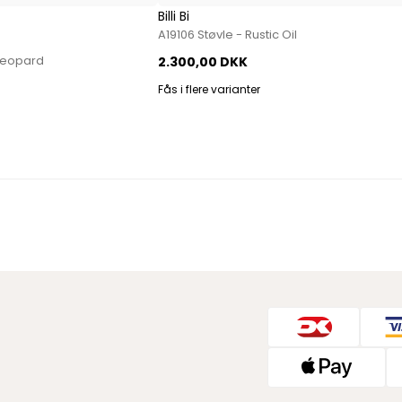
Billi Bi
Sko fra Selected
A19106 Støvle - Rustic Oil
Strik fra Selected
 Leopard
2.300,00 DKK
Vis alle
Fås i flere varianter
Timberland
Tommy Hilfiger
Hoodies fra Tommy Hilfiger
Jeans fra Tommy Hilfiger
Poloer fra Tommy Hilfiger
Skjorter fra Tommy Hilfiger
Strik fra Tommy Hilfiger
Sweatshirts fra Tommy Hilfiger
T-shirts fra Tommy Hilfiger
Vis alle
Ubr
Woodbird
Accessories fra Woodbird til herre