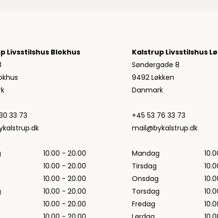
Jeans fra Woodbird
Shorts fra Woodbird
Skjorter fra Woodbird
Sweatshirts fra Woodbird
p Livsstilshus Blokhus
Kalstrup Livsstilshus L
T-shirts fra Woodbird
3
Søndergade 8
Vis alle
okhus
9492 Løkken
Halo
k
Danmark
NN07
Wood Wood
30 33 73
+45 53 76 33 73
kalstrup.dk
mail@bykalstrup.dk
g
10.00 - 20.00
Mandag
10.0
10.00 - 20.00
Tirsdag
10.0
10.00 - 20.00
Onsdag
10.0
g
10.00 - 20.00
Torsdag
10.0
10.00 - 20.00
Fredag
10.0
10.00 - 20.00
Lørdag
10.0