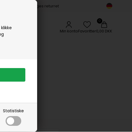
14 dages returret
Vipp
Vissevasse
Woods Copenhagen
klikke
Min konto
Favoritter
0,00 DKK
og
Statistiske