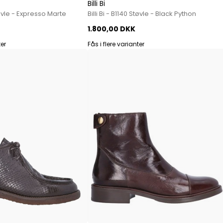
Mos Mosh Gallery
Billi Bi
Støvle - Expresso Marte
Billi Bi - B1140 Støvle - Black Python
Accessories fra Mos Mosh Gallery
Blazere fra Mos Mosh Gallery
1.800,00 DKK
Overshirts fra Mos Mosh Gallery
ter
Fås i flere varianter
Skjorter fra Mos Mosh Gallery
Sweatshirts fra Mos Mosh Gallery
T-shirts fra Mos Mosh Gallery
New Balance
2002 Sneakers fra New Balance
480 Sneakers fra New Balance
574 Sneakers fra New Balance
997 Sneakers fra New Balance
Sale
Parajumpers
Jakker fra Parajumpers til herre
Paul & Shark