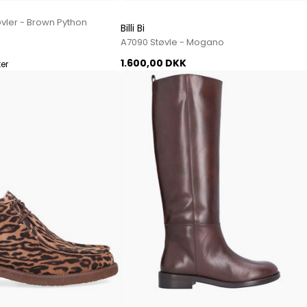
Paul Smith
Støvler - Brown Python
Playboy Footwear
Billi Bi
A7090 Støvle - Mogano
Rains
Accessoires fra Rains
1.600,00 DKK
ter
Jakker fra Rains til herre
Regnjakker fra Rains til herre
Tasker fra Rains til herre
Replay
Revolution
Sebago
Selected
Blazere fra Selected
Bukser fra Selected
Overshirts fra Selected
Poloer
Shorts fra Selected
Skjorter fra Selected