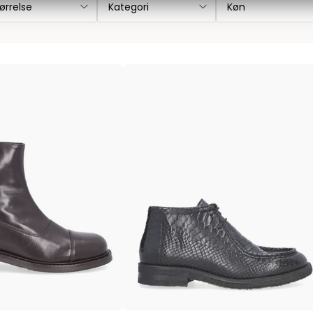
ørrelse
Kategori
Køn
Les Deux
Bukser fra Les Deux
Hoodie fra Les Deux
Skjorter fra Les Deux
Mads Nørgaard
Accessories fra Mads Nørgaard til herre
Overshirts fra Mads Nørgaard
Skjorter fra Mads Nørgaard
Sweatshirts fra Mads Nørgaard
T-shirts fra Mads Nørgaard
MCS Marlboro Classics
Jeans fra MCS Marlboro Classics
Poloer fra MCS Marlboro Classics
Skjorter fra MCS Marlboro Classics
T-shirts fra MCS Marlboro