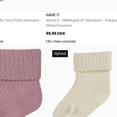
Sko fra Selected
Strik fra Selected
NAME IT
Vis alle
lo Terry Fluffy Strømper -
Name It - NBNNugat 2P Strømper - Antiqu
White/Sesame
Timberland
69,95 DKK
Tommy Hilfiger
ter
Fås i flere varianter
Hoodies fra Tommy Hilfiger
Jeans fra Tommy Hilfiger
Nyhed
Poloer fra Tommy Hilfiger
Skjorter fra Tommy Hilfiger
Strik fra Tommy Hilfiger
Sweatshirts fra Tommy Hilfiger
T-shirts fra Tommy Hilfiger
Vis alle
Ubr
Woodbird
Accessories fra Woodbird til herre