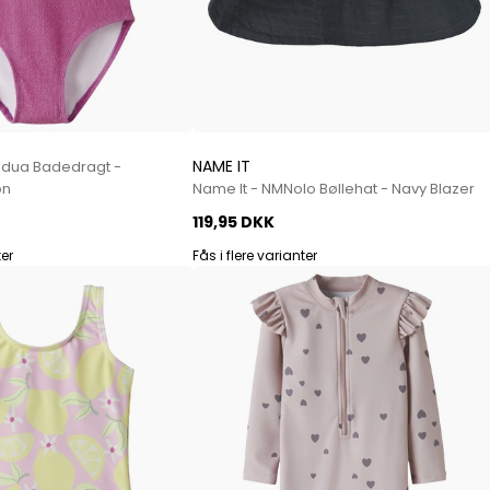
NAME IT
edua Badedragt -
on
Name It - NMNolo Bøllehat - Navy Blazer
119,95 DKK
ter
Fås i flere varianter