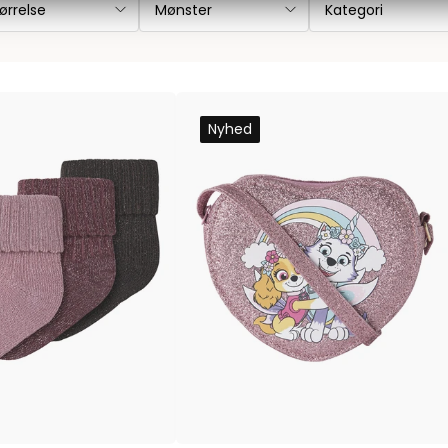
ørrelse
Mønster
Kategori
Les Deux
Bukser fra Les Deux
Hoodie fra Les Deux
Skjorter fra Les Deux
Nyhed
Mads Nørgaard
Accessories fra Mads Nørgaard til herre
Overshirts fra Mads Nørgaard
Skjorter fra Mads Nørgaard
Sweatshirts fra Mads Nørgaard
T-shirts fra Mads Nørgaard
MCS Marlboro Classics
Jeans fra MCS Marlboro Classics
Poloer fra MCS Marlboro Classics
Skjorter fra MCS Marlboro Classics
T-shirts fra MCS Marlboro