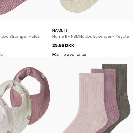
Jeans fra Woodbird
Shorts fra Woodbird
Skjorter fra Woodbird
Sweatshirts fra Woodbird
NAME IT
T-shirts fra Woodbird
bba Strømper - Lilas
Name It - NBMNobbu Strømper - Peyote
Vis alle
29,95 DKK
Halo
ter
Fås i flere varianter
NN07
Wood Wood