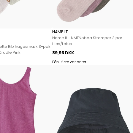
NAME IT
Name It - NMFNobba Strømper 3 par -
Lilas/Lotus
vette Rib hagesmæk 3-pak
Cradle Pink
89,95 DKK
Fås i flere varianter