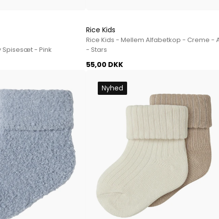
Paul Smith
Playboy Footwear
Rice Kids
Rains
Rice Kids - Mellem Alfabetkop - Creme - 
Accessoires fra Rains
y Spisesæt - Pink
- Stars
Jakker fra Rains til herre
55,00 DKK
Regnjakker fra Rains til herre
Tasker fra Rains til herre
Nyhed
Replay
Revolution
Sebago
Selected
Blazere fra Selected
Bukser fra Selected
Overshirts fra Selected
Poloer
Shorts fra Selected
Skjorter fra Selected