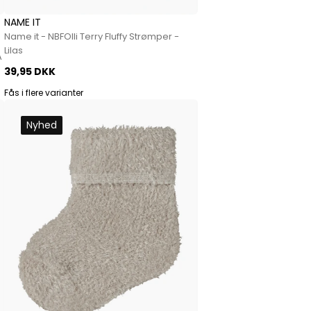
NAME IT
Name it - NBFOlli Terry Fluffy Strømper -
Lilas
A
39,95 DKK
Fås i flere varianter
Nyhed