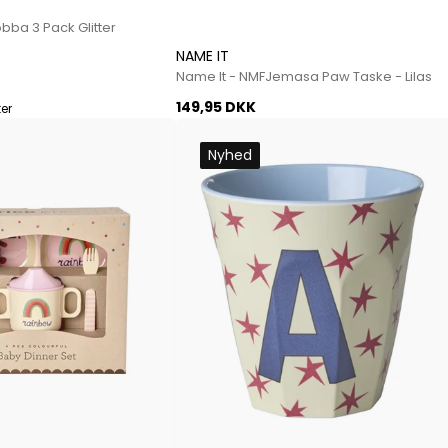
Mos Mosh Gallery
bba 3 Pack Glitter
Accessories fra Mos Mosh Gallery
Blazere fra Mos Mosh Gallery
NAME IT
Name It - NMFJemasa Paw Taske - Lilas
Overshirts fra Mos Mosh Gallery
Skjorter fra Mos Mosh Gallery
149,95 DKK
ter
Sweatshirts fra Mos Mosh Gallery
Nyhed
T-shirts fra Mos Mosh Gallery
New Balance
2002 Sneakers fra New Balance
480 Sneakers fra New Balance
574 Sneakers fra New Balance
997 Sneakers fra New Balance
Sale
Parajumpers
Jakker fra Parajumpers til herre
Paul & Shark