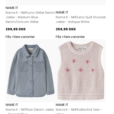
NAME IT
NAME IT
Name It - NMFLuna Glitter Denim
Jakke - Medium Blue
Name It - NMFLena Quilt Shacket
Denim/Unicorn Glitter
Jakke - Antique White
299,95 DKK
259,95 DKK
Fås i flere varianter
Fås i flere varianter
NAME IT
NAME IT
Name it - NKFRain Denim Jakke
Name It - NMFKattie Knit Vest -