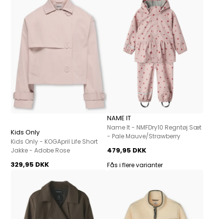
NAME IT
Name It - NMFDry10 Regntøj Sæt
Kids Only
- Pale Mauve/Strawberry
Kids Only - KOGApril Life Short
479,95 DKK
Jakke - Adobe Rose
329,95 DKK
Fås i flere varianter