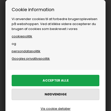
Fri fragt over
i DK
Cookie information
Vi anvender cookies til at forbedre brugeroplevelsen
på webshoppen. Ved at klikke videre accepterer du
brugen af cookies som beskrevet i vores
cookiepolitik
og
persondatapolitik
Børn
»
Pige
»
Overtøj
Googles privatlivspolitik
Overtøj til piger
FILTRER PRODUKTER
Nyhed
Nyhed
Vis cookie detaljer