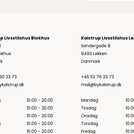
Jeans fra Woodbird
Shorts fra Woodbird
Skjorter fra Woodbird
Sweatshirts fra Woodbird
T-shirts fra Woodbird
p Livsstilshus Blokhus
Kalstrup Livsstilshus L
Vis alle
3
Søndergade 8
Halo
okhus
9492 Løkken
k
Danmark
NN07
Wood Wood
30 33 73
+45 53 76 33 73
kalstrup.dk
mail@bykalstrup.dk
g
10.00 - 20.00
Mandag
10.0
10.00 - 20.00
Tirsdag
10.0
10.00 - 20.00
Onsdag
10.0
g
10.00 - 20.00
Torsdag
10.0
10.00 - 20.00
Fredag
10.0