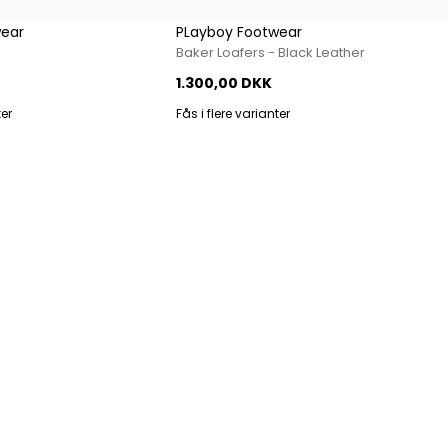
Paul Smith
ear
PLayboy Footwear
Playboy Footwear
Baker Loafers - Black Leather
Rains
1.300,00 DKK
Accessoires fra Rains
ter
Fås i flere varianter
Jakker fra Rains til herre
Regnjakker fra Rains til herre
Tasker fra Rains til herre
Replay
Revolution
Sebago
Selected
Blazere fra Selected
Bukser fra Selected
Overshirts fra Selected
Poloer
Shorts fra Selected
Skjorter fra Selected