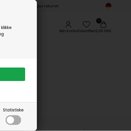
14 dages returret
Vipp
Vissevasse
Woods Copenhagen
klikke
Min konto
Favoritter
0,00 DKK
og
Statistiske