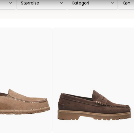
Størrelse
Kategori
Køn
Les Deux
Bukser fra Les Deux
Hoodie fra Les Deux
Skjorter fra Les Deux
Mads Nørgaard
Accessories fra Mads Nørgaard til herre
Overshirts fra Mads Nørgaard
Skjorter fra Mads Nørgaard
Sweatshirts fra Mads Nørgaard
T-shirts fra Mads Nørgaard
MCS Marlboro Classics
Jeans fra MCS Marlboro Classics
Poloer fra MCS Marlboro Classics
Skjorter fra MCS Marlboro Classics
T-shirts fra MCS Marlboro