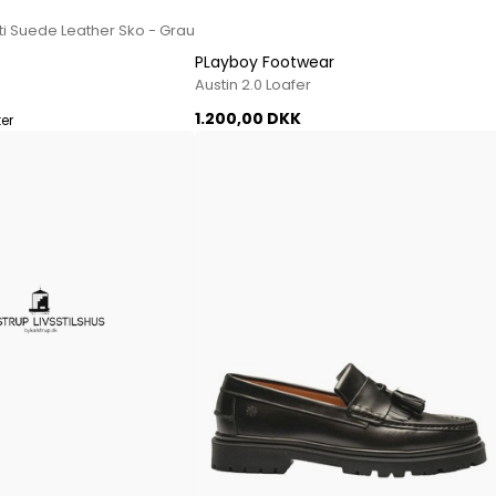
Mos Mosh Gallery
tti Suede Leather Sko - Grau
Accessories fra Mos Mosh Gallery
Blazere fra Mos Mosh Gallery
PLayboy Footwear
Austin 2.0 Loafer
Overshirts fra Mos Mosh Gallery
Skjorter fra Mos Mosh Gallery
1.200,00 DKK
ter
Sweatshirts fra Mos Mosh Gallery
T-shirts fra Mos Mosh Gallery
New Balance
2002 Sneakers fra New Balance
480 Sneakers fra New Balance
574 Sneakers fra New Balance
997 Sneakers fra New Balance
Sale
Parajumpers
Jakker fra Parajumpers til herre
Paul & Shark