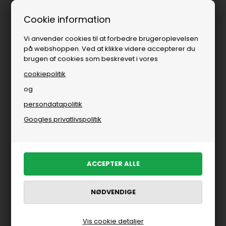
Fri fragt over
i DK
Cookie information
Vi anvender cookies til at forbedre brugeroplevelsen
på webshoppen. Ved at klikke videre accepterer du
brugen af cookies som beskrevet i vores
cookiepolitik
og
persondatapolitik
Brands
»
Mos Mosh
»
Jeans fra Mos Mosh
Googles privatlivspolitik
Jeans fra Mos Mosh
FILTRER PRODUKTER
Nyhed
Nyhed
Vis cookie detaljer