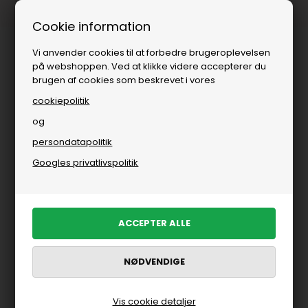
Fri fragt over
i DK
Cookie information
Vi anvender cookies til at forbedre brugeroplevelsen
på webshoppen. Ved at klikke videre accepterer du
brugen af cookies som beskrevet i vores
cookiepolitik
og
persondatapolitik
Brands
»
Kvinde
»
Soft Rebels
»
T-shirts fra Soft Rebels
Googles privatlivspolitik
T-shirts fra Soft Rebels
FILTRER PRODUKTER
Nyhed
Vis cookie detaljer