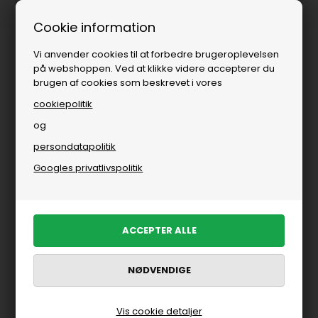
1-3 dages levering
Cookie information
Vi anvender cookies til at forbedre brugeroplevelsen
på webshoppen. Ved at klikke videre accepterer du
brugen af cookies som beskrevet i vores
cookiepolitik
og
persondatapolitik
Brands
»
Herre
»
Clean Cut Copenhagen
»
Shorts fra Clean Cut Cope
Googles privatlivspolitik
Shorts fra Clean Cut Copenhagen til
herre
FILTRER PRODUKTER
Vis cookie detaljer
-40%