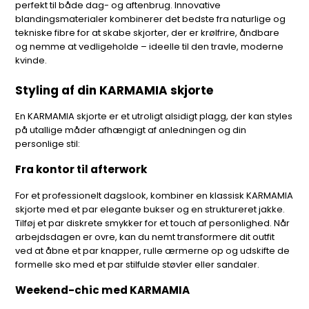
perfekt til både dag- og aftenbrug. Innovative
blandingsmaterialer kombinerer det bedste fra naturlige og
tekniske fibre for at skabe skjorter, der er krølfrire, åndbare
og nemme at vedligeholde – ideelle til den travle, moderne
kvinde.
Styling af din KARMAMIA skjorte
En KARMAMIA skjorte er et utroligt alsidigt plagg, der kan styles
på utallige måder afhængigt af anledningen og din
personlige stil:
Fra kontor til afterwork
For et professionelt dagslook, kombiner en klassisk KARMAMIA
skjorte med et par elegante bukser og en struktureret jakke.
Tilføj et par diskrete smykker for et touch af personlighed. Når
arbejdsdagen er ovre, kan du nemt transformere dit outfit
ved at åbne et par knapper, rulle ærmerne op og udskifte de
formelle sko med et par stilfulde støvler eller sandaler.
Weekend-chic med KARMAMIA