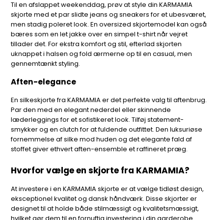
Til en afslappet weekenddag, prøv at style din KARMAMIA
skjorte med et par slidte jeans og sneakers for et ubesværet,
men stadig poleret look. En oversized skjortemodel kan også
bæres som en let jakke over en simpel t-shirt når vejret
tillader det. For ekstra komfort og stil, efterlad skjorten
uknappet i halsen og fold ærmerne op til en casual, men
gennemtænkt styling.
Aften-elegance
En silkeskjorte fra KARMAMIA er det perfekte valg til aftenbrug.
Par den med en elegant nederdel eller skinnende
læderleggings for et sofistikeret look. Tilføj statement-
smykker og en clutch for at fuldende outfittet. Den luksuriøse
fornemmelse af silke mod huden og det elegante fald af
stoffet giver ethvert aften-ensemble et raffineret præg.
Hvorfor vælge en skjorte fra KARMAMIA?
At investere i en KARMAMIA skjorte er at vælge tidløst design,
eksceptionel kvalitet og dansk håndværk. Disse skjorter er
designet til at holde både stilmæssigt og kvalitetsmæssigt,
hvilket gør dem til en fornuftig investering i din garderobe.