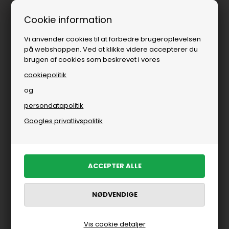
ing
Fri fragt over
i DK
Cookie information
Vi anvender cookies til at forbedre brugeroplevelsen
på webshoppen. Ved at klikke videre accepterer du
brugen af cookies som beskrevet i vores
cookiepolitik
og
persondatapolitik
Brands
»
Karmamia Copenhagen
»
Skjorter
Googles privatlivspolitik
Skjorter fra Karmamia Copenhagen
FILTRER PRODUKTER
Vis cookie detaljer