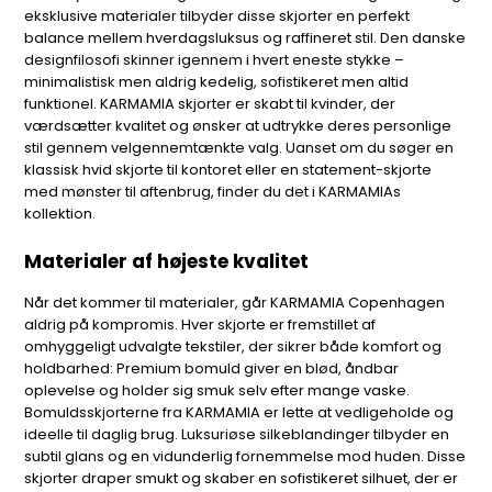
eksklusive materialer tilbyder disse skjorter en perfekt
balance mellem hverdagsluksus og raffineret stil. Den danske
designfilosofi skinner igennem i hvert eneste stykke –
minimalistisk men aldrig kedelig, sofistikeret men altid
funktionel. KARMAMIA skjorter er skabt til kvinder, der
værdsætter kvalitet og ønsker at udtrykke deres personlige
stil gennem velgennemtænkte valg. Uanset om du søger en
klassisk hvid skjorte til kontoret eller en statement-skjorte
med mønster til aftenbrug, finder du det i KARMAMIAs
kollektion.
Materialer af højeste kvalitet
Når det kommer til materialer, går KARMAMIA Copenhagen
aldrig på kompromis. Hver skjorte er fremstillet af
omhyggeligt udvalgte tekstiler, der sikrer både komfort og
holdbarhed: Premium bomuld giver en blød, åndbar
oplevelse og holder sig smuk selv efter mange vaske.
Bomuldsskjorterne fra KARMAMIA er lette at vedligeholde og
ideelle til daglig brug. Luksuriøse silkeblandinger tilbyder en
subtil glans og en vidunderlig fornemmelse mod huden. Disse
skjorter draper smukt og skaber en sofistikeret silhuet, der er