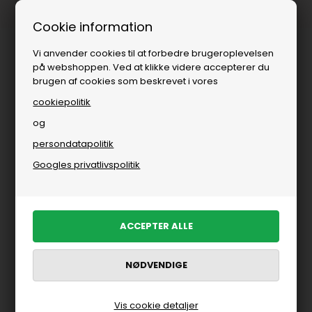
Fri fragt over
i DK
Cookie information
Vi anvender cookies til at forbedre brugeroplevelsen
på webshoppen. Ved at klikke videre accepterer du
brugen af cookies som beskrevet i vores
cookiepolitik
og
persondatapolitik
Børn
»
Pige
»
Leggings
Googles privatlivspolitik
Leggings til piger
FILTRER PRODUKTER
Nyhed
Nyhed
Vis cookie detaljer