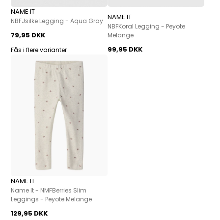
NAME IT
NAME IT
NBFJsilke Legging - Aqua Gray
NBFKoral Legging - Peyote
79,95 DKK
Melange
99,95 DKK
Fås i flere varianter
NAME IT
Name It - NMFBerries Slim
Leggings - Peyote Melange
129,95 DKK