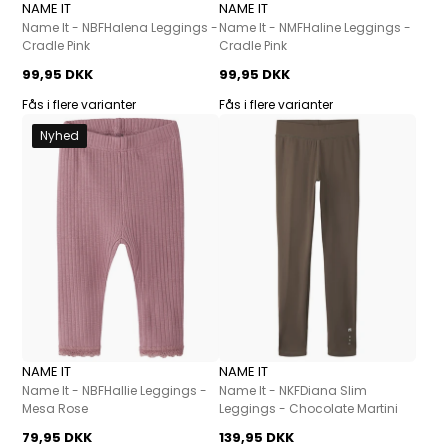
NAME IT
NAME IT
Name It - NBFHalena Leggings -
Name It - NMFHaline Leggings -
Cradle Pink
Cradle Pink
99,95 DKK
99,95 DKK
Fås i flere varianter
Fås i flere varianter
Nyhed
NAME IT
NAME IT
Name It - NBFHallie Leggings -
Name It - NKFDiana Slim
Mesa Rose
Leggings - Chocolate Martini
79,95 DKK
139,95 DKK