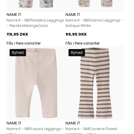
NAME IT
NAME IT
Name It - NBFNadena Leggings
Name it - NBFLianna Leggings -
- Peyote Melange/Lilas
Antique White
119,95 DKK
99,95 DKK
Fås i flere varianter
Fås i flere varianter
Nyhed
Nyhed
NAME IT
NAME IT
Name it - NBFLouisa Leggings -
Name it - NMFLaverne Flared