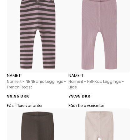
NAME IT
NAME IT
Name it - NBNBanio Leggings -
Name it - NBNKab Leggings -
French Roast
Lilas
99,95 DKK
79,95 DKK
Fås i flere varianter
Fås i flere varianter