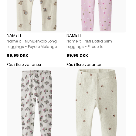
NAME IT
NAME IT
Name it - NBMDenkab Long
Name it - NMFDottia Slim
Leggings - Peyote Melange
Leggings - Pirouette
99,95 DKK
99,95 DKK
Fås i flere varianter
Fås i flere varianter