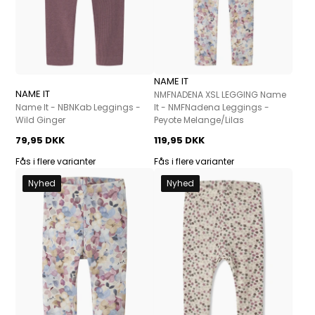
NAME IT
NAME IT
NMFNADENA XSL LEGGING Name
Name It - NBNKab Leggings -
It - NMFNadena Leggings -
Wild Ginger
Peyote Melange/Lilas
79,95 DKK
119,95 DKK
Fås i flere varianter
Fås i flere varianter
Nyhed
Nyhed