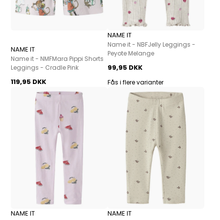
NAME IT
Name it - NBFJelly Leggings -
NAME IT
Peyote Melange
Name it - NMFMara Pippi Shorts
99,95 DKK
Leggings - Cradle Pink
119,95 DKK
Fås i flere varianter
NAME IT
NAME IT