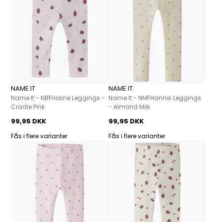
NAME IT
NAME IT
Name It - NBFHaline Leggings -
Name It - NMFHannis Leggings
Cradie Pink
- Almond Milk
99,95 DKK
99,95 DKK
Fås i flere varianter
Fås i flere varianter