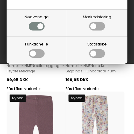
Nødvendige
Markedsføring
Funktionelle
Statistiske
NAME IT
NAME IT
Name It - NMFNabila Leggings -
Name It - NMFNalia Knit
Peyote Melange
Leggings - Chocolate Plum
99,95 DKK
199,95 DKK
Fås i flere varianter
Fås i flere varianter
Nyhed
Nyhed