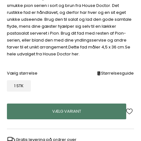
smukke pion serien i sort og brun fra House Doctor. Det
rustikke fad er håndlavet, og derfor har hver og en sit eget
unikke udseende. Brug den til salat og lad den gode samtale
flyde, mens dine gæster hjælper sig selv til en lækker
pastasalat serveret i Pion. Brug dit fad med resten af Pion-
serien, eller bland den med dine yndlingsservise og andre
farver til et unikt arrangement.Dette fad måler 4,5 x 36 cm.Se
hele udvalget fra House Doctor her.
Vælg størrelse
Størrelsesguide
1 STK
VÆLG VARIANT
Gratis levering på ordrer over