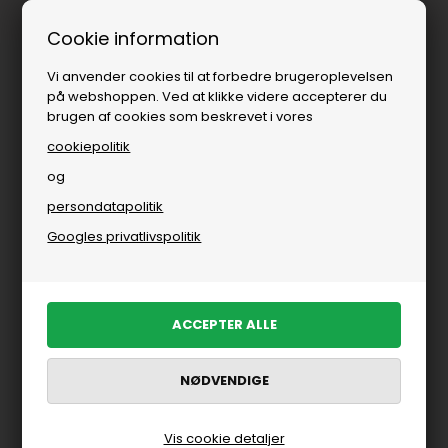
ing
Fri fragt over
i DK
Cookie information
Vi anvender cookies til at forbedre brugeroplevelsen
på webshoppen. Ved at klikke videre accepterer du
brugen af cookies som beskrevet i vores
cookiepolitik
og
persondatapolitik
Brands
»
Kvinde
»
American Vintage
»
T-shirts
Googles privatlivspolitik
T-SHIRTS FRA AMERICAN VINTAGE
FILTRER PRODUKTER
Nyhed
Nyhed
Vis cookie detaljer