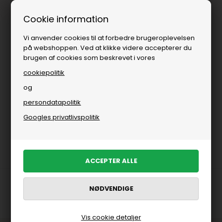
1-3 dages levering
Cookie information
Vi anvender cookies til at forbedre brugeroplevelsen
på webshoppen. Ved at klikke videre accepterer du
brugen af cookies som beskrevet i vores
cookiepolitik
og
persondatapolitik
Brands
»
Ivylee Copenhagen
»
Sandaler
Googles privatlivspolitik
Trustpilot
Vis cookie detaljer