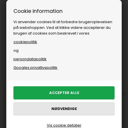
Fri fragt over
i DK
Cookie information
Vi anvender cookies til at forbedre brugeroplevelsen
på webshoppen. Ved at klikke videre accepterer du
brugen af cookies som beskrevet i vores
cookiepolitik
og
persondatapolitik
Du er her:
Rains
/
Herre
/
Brands
Googles privatlivspolitik
Rains til mænd
Accessoires fra Rains
Jakker fra Rains til herre
Regnjakk
FILTRER PRODUKTER
Vis cookie detaljer