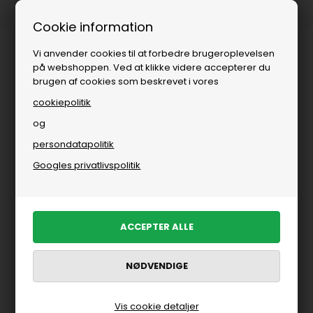
1-3 dages levering
Cookie information
Vi anvender cookies til at forbedre brugeroplevelsen
på webshoppen. Ved at klikke videre accepterer du
brugen af cookies som beskrevet i vores
cookiepolitik
og
persondatapolitik
Brands
»
Kvinde
»
Fransa
»
Kjoler fra Fransa
Googles privatlivspolitik
Kjoler fra Fransa
FILTRER PRODUKTER
Nyhed
Nyhed
Vis cookie detaljer