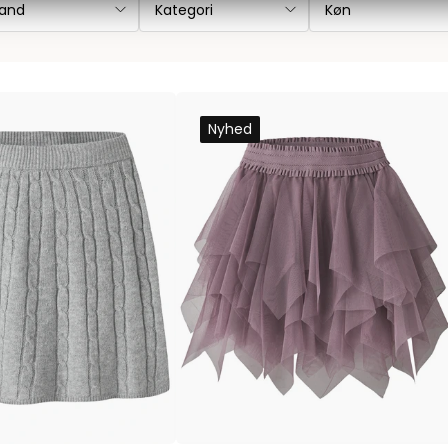
rand
Kategori
Køn
Les Deux
Bukser fra Les Deux
Hoodie fra Les Deux
Skjorter fra Les Deux
Nyhed
Mads Nørgaard
Accessories fra Mads Nørgaard til herre
Overshirts fra Mads Nørgaard
Skjorter fra Mads Nørgaard
Sweatshirts fra Mads Nørgaard
T-shirts fra Mads Nørgaard
MCS Marlboro Classics
Jeans fra MCS Marlboro Classics
Poloer fra MCS Marlboro Classics
Skjorter fra MCS Marlboro Classics
T-shirts fra MCS Marlboro