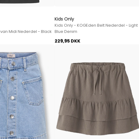
Paul Smith
Playboy Footwear
Kids Only
Rains
Kids Only - KOGEden Belt Nederdel - Light
Accessoires fra Rains
van Midi Nederdel - Black
Blue Denim
Jakker fra Rains til herre
229,95 DKK
Regnjakker fra Rains til herre
Tasker fra Rains til herre
Replay
Revolution
Sebago
Selected
Blazere fra Selected
Bukser fra Selected
Overshirts fra Selected
Poloer
Shorts fra Selected
Skjorter fra Selected