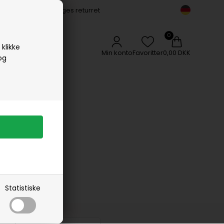
14 dages returret
Vipp
Vissevasse
Woods Copenhagen
klikke
Min konto
Favoritter
0,00 DKK
og
Statistiske