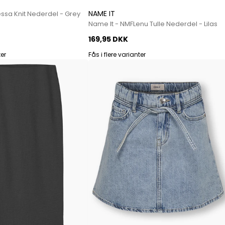
Mos Mosh Gallery
NAME IT
ssa Knit Nederdel - Grey
Accessories fra Mos Mosh Gallery
Name It - NMFLenu Tulle Nederdel - Lilas
Blazere fra Mos Mosh Gallery
169,95 DKK
Overshirts fra Mos Mosh Gallery
Skjorter fra Mos Mosh Gallery
ter
Fås i flere varianter
Sweatshirts fra Mos Mosh Gallery
T-shirts fra Mos Mosh Gallery
New Balance
2002 Sneakers fra New Balance
480 Sneakers fra New Balance
574 Sneakers fra New Balance
997 Sneakers fra New Balance
Sale
Parajumpers
Jakker fra Parajumpers til herre
Paul & Shark