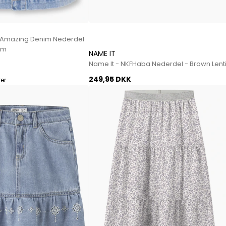
Sko fra Selected
Strik fra Selected
Vis alle
GAmazing Denim Nederdel
im
NAME IT
Timberland
Name It - NKFHaba Nederdel - Brown Lenti
Tommy Hilfiger
249,95 DKK
ter
Hoodies fra Tommy Hilfiger
Jeans fra Tommy Hilfiger
Poloer fra Tommy Hilfiger
Skjorter fra Tommy Hilfiger
Strik fra Tommy Hilfiger
Sweatshirts fra Tommy Hilfiger
T-shirts fra Tommy Hilfiger
Vis alle
Ubr
Woodbird
Accessories fra Woodbird til herre