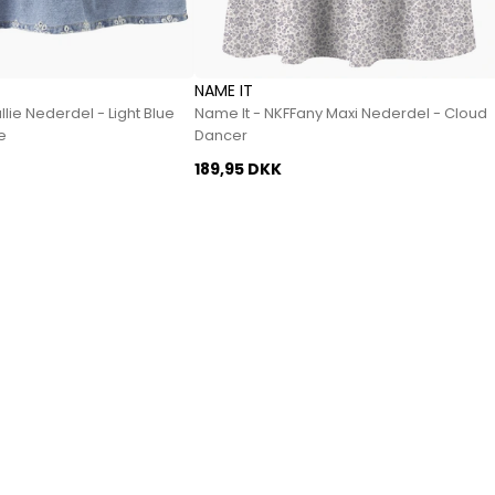
Jeans fra Woodbird
Shorts fra Woodbird
Skjorter fra Woodbird
NAME IT
Sweatshirts fra Woodbird
lie Nederdel - Light Blue
Name It - NKFFany Maxi Nederdel - Cloud
T-shirts fra Woodbird
e
Dancer
Vis alle
189,95 DKK
Halo
NN07
Wood Wood