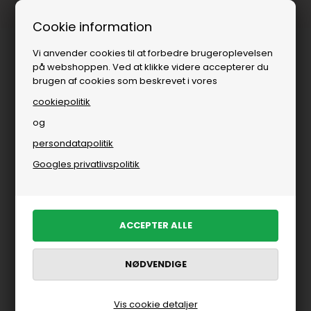
Fri fragt over
i DK
Cookie information
Vi anvender cookies til at forbedre brugeroplevelsen
på webshoppen. Ved at klikke videre accepterer du
brugen af cookies som beskrevet i vores
cookiepolitik
og
persondatapolitik
Brands
»
Kvinde
Googles privatlivspolitik
Kvinde
FILTRER PRODUKTER
-50%
Nyhed
Vis cookie detaljer