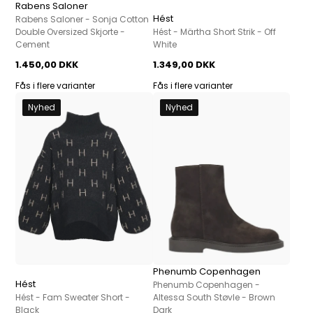
Rabens Saloner
Hést
Rabens Saloner - Sonja Cotton
Double Oversized Skjorte -
Hést - Märtha Short Strik - Off
Cement
White
1.450,00 DKK
1.349,00 DKK
Fås i flere varianter
Fås i flere varianter
Nyhed
Nyhed
Phenumb Copenhagen
Hést
Phenumb Copenhagen -
Hést - Fam Sweater Short -
Altessa South Støvle - Brown
Black
Dark