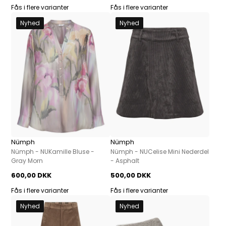
Fås i flere varianter
Fås i flere varianter
Nyhed
Nyhed
Nümph
Nümph
Nümph - NUKamille Bluse -
Nümph - NUCelise Mini Nederdel
Gray Morn
- Asphalt
600,00 DKK
500,00 DKK
Fås i flere varianter
Fås i flere varianter
Nyhed
Nyhed