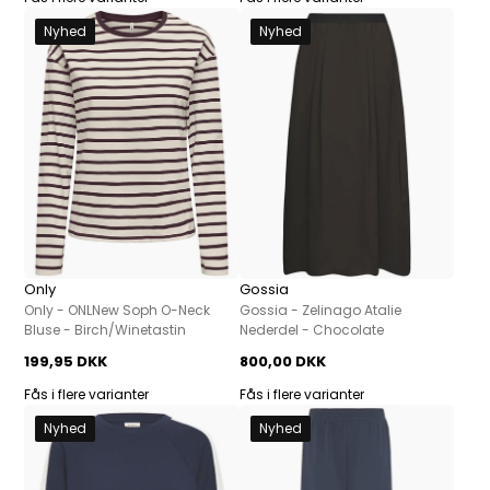
Nyhed
Nyhed
Only
Gossia
Only - ONLNew Soph O-Neck
Gossia - Zelinago Atalie
Bluse - Birch/Winetastin
Nederdel - Chocolate
199,95 DKK
800,00 DKK
Fås i flere varianter
Fås i flere varianter
Nyhed
Nyhed