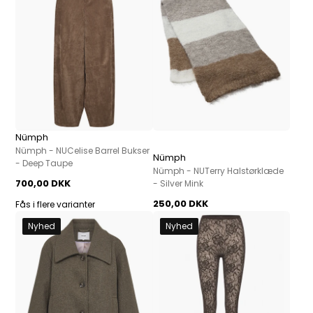
Nümph
Nümph - NUCelise Barrel Bukser
Nümph
- Deep Taupe
Nümph - NUTerry Halstørklæde
700,00 DKK
- Silver Mink
250,00 DKK
Fås i flere varianter
Nyhed
Nyhed