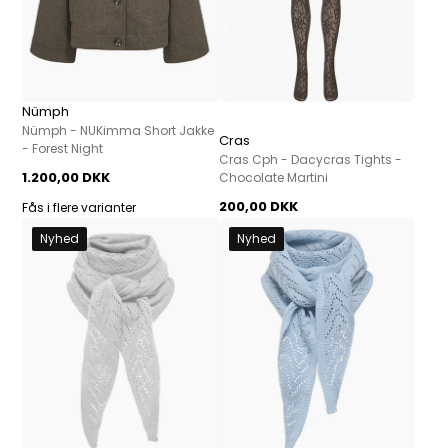
Nümph
Nümph - NUKimma Short Jakke
Cras
- Forest Night
Cras Cph - Dacycras Tights -
1.200,00 DKK
Chocolate Martini
200,00 DKK
Fås i flere varianter
Nyhed
Nyhed