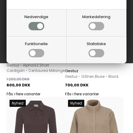
Nødvendige
Markedsføring
Funktionelle
Statistiske
Gestuz
Gestuz - AlphaGZ Short
Cardigan - Centaurea Mélange
Gestuz
Gestuz - GZInes Bluse - Black
1.200,00 DKK
600,00 DKK
700,00 DKK
Fås i flere varianter
Fås i flere varianter
Nyhed
Nyhed