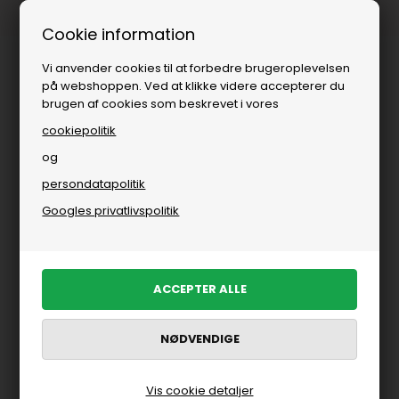
1-3 dages levering
Fri fr
Cookie information
Vi anvender cookies til at forbedre brugeroplevelsen
på webshoppen. Ved at klikke videre accepterer du
brugen af cookies som beskrevet i vores
cookiepolitik
og
persondatapolitik
Brands
»
Co Couture
»
T-shirts
Googles privatlivspolitik
T-shirts fra Co Couture
FILTRER PRODUKTER
Nyhed
Vis cookie detaljer