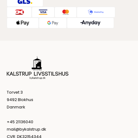
Torvet 3
9492 Blokhus
Danmark
+45 21136040
mail@bykalstrup.dk
CVR: DK32154344