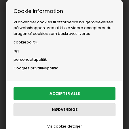
1-3 dages levering
Cookie information
Vi anvender cookies til at forbedre brugeroplevelsen
på webshoppen. Ved at klikke videre accepterer du
brugen af cookies som beskrevet i vores
cookiepolitik
og
persondatapolitik
Børn
»
Bolig
»
Puder & Tæpper
Googles privatlivspolitik
Puder & Tæpper
FILTRER PRODUKTER
Vis cookie detaljer