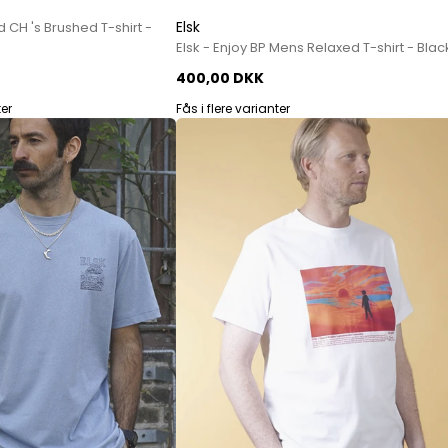
Mos Mosh Gallery
Elsk
d CH 's Brushed T-shirt -
Accessories fra Mos Mosh Gallery
Elsk - Enjoy BP Mens Relaxed T-shirt - Blac
Blazere fra Mos Mosh Gallery
400,00 DKK
Overshirts fra Mos Mosh Gallery
Skjorter fra Mos Mosh Gallery
ter
Fås i flere varianter
Sweatshirts fra Mos Mosh Gallery
T-shirts fra Mos Mosh Gallery
New Balance
2002 Sneakers fra New Balance
480 Sneakers fra New Balance
574 Sneakers fra New Balance
997 Sneakers fra New Balance
Sale
Parajumpers
Jakker fra Parajumpers til herre
Paul & Shark