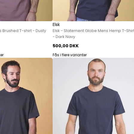
Jeans fra Woodbird
Shorts fra Woodbird
Skjorter fra Woodbird
Elsk
Sweatshirts fra Woodbird
 Brushed T-shirt - Dusty
Elsk - Statement Globe Mens Hemp T-Shir
T-shirts fra Woodbird
- Dark Navy
Vis alle
500,00 DKK
Halo
ter
Fås i flere varianter
NN07
Wood Wood