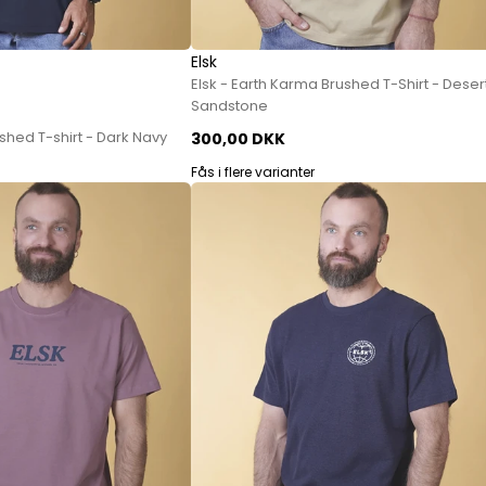
Sko fra Selected
Strik fra Selected
Elsk
Vis alle
Elsk - Earth Karma Brushed T-Shirt - Deser
Sandstone
Timberland
shed T-shirt - Dark Navy
300,00 DKK
Tommy Hilfiger
Fås i flere varianter
Hoodies fra Tommy Hilfiger
Jeans fra Tommy Hilfiger
Poloer fra Tommy Hilfiger
Skjorter fra Tommy Hilfiger
Strik fra Tommy Hilfiger
Sweatshirts fra Tommy Hilfiger
T-shirts fra Tommy Hilfiger
Vis alle
Ubr
Woodbird
Accessories fra Woodbird til herre