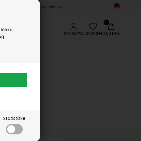
14 dages returret
Vipp
Vissevasse
Woods Copenhagen
klikke
Min konto
Favoritter
0,00 DKK
og
d
Statistiske