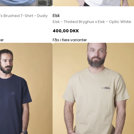
Paul Smith
Playboy Footwear
Elsk
s Brushed T-Shirt - Dusty
Rains
Elsk - Thisted Bryghus x Elsk - Optic White
Accessoires fra Rains
400,00 DKK
Jakker fra Rains til herre
ter
Fås i flere varianter
Regnjakker fra Rains til herre
Tasker fra Rains til herre
Replay
Revolution
Sebago
Selected
Blazere fra Selected
Bukser fra Selected
Overshirts fra Selected
Poloer
Shorts fra Selected
Skjorter fra Selected