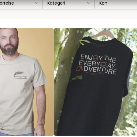
ørrelse
Kategori
Køn
Les Deux
Bukser fra Les Deux
Hoodie fra Les Deux
Skjorter fra Les Deux
Mads Nørgaard
Accessories fra Mads Nørgaard til herre
Overshirts fra Mads Nørgaard
Skjorter fra Mads Nørgaard
Sweatshirts fra Mads Nørgaard
T-shirts fra Mads Nørgaard
MCS Marlboro Classics
Jeans fra MCS Marlboro Classics
Poloer fra MCS Marlboro Classics
Skjorter fra MCS Marlboro Classics
T-shirts fra MCS Marlboro