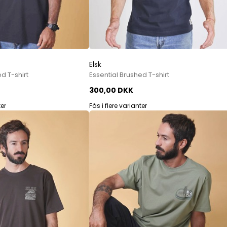
Elsk
d T-shirt
Essential Brushed T-shirt
300,00 DKK
ter
Fås i flere varianter