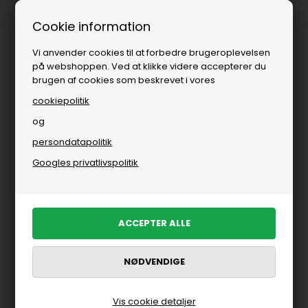
Fri fragt over
i DK
Cookie information
Vi anvender cookies til at forbedre brugeroplevelsen
på webshoppen. Ved at klikke videre accepterer du
brugen af cookies som beskrevet i vores
cookiepolitik
og
persondatapolitik
Herre
»
Brands
»
Jack & Jones
»
Polo fra Jack & Jones til herre
Googles privatlivspolitik
Polo fra Jack & Jones til herre
FILTRER PRODUKTER
Nyhed
Nyhed
Vis cookie detaljer