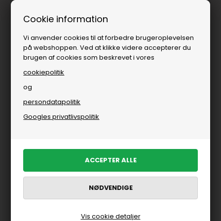
Fri fragt over
i DK
Cookie information
Vi anvender cookies til at forbedre brugeroplevelsen
på webshoppen. Ved at klikke videre accepterer du
brugen af cookies som beskrevet i vores
cookiepolitik
og
persondatapolitik
Brands
»
Ivylee Copenhagen
Googles privatlivspolitik
FILTRER PRODUKTER
Vis cookie detaljer
-70%
-70%