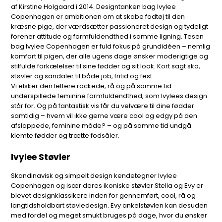
af Kirstine Holgaard i 2014. Designtanken bag Ivylee
Copenhagen er ambitionen om at skabe fodtøj til den
kræsne pige, der værdsætter passioneret design og tydeligt
forener attitude og formfuldendthed i samme ligning. Tesen
bag Ivylee Copenhagen er fuld fokus på grundidéen – nemlig
komfort til pigen, der alle ugens dage ønsker moderigtige og
stilfulde forkælelser til sine fødder og sit look. Kort sagt sko,
støvler og sandaler til både job, fritid og fest.
Vi elsker den lettere rockede, rå og på samme tid
underspillede feminine formfuldendthed, som Ivylees design
står for. Og på fantastisk vis får du velvære til dine fødder
samtidig – hvem vil ikke gerne være cool og edgy på den
afslappede, feminine måde? – og på samme tid undgå
klemte fødder og trætte fodsåler.
Ivylee Støvler
Skandinavisk og simpelt design kendetegner Ivylee
Copenhagen og især deres ikoniske støvler Stella og Evy er
blevet designklassikere inden for gennemført, cool, rå og
langtidsholdbart støvledesign. Evy ankelstøvlen kan desuden
med fordel og meget smukt bruges på dage, hvor du ønsker