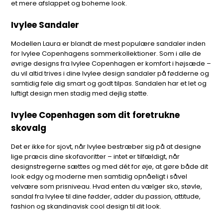
et mere afslappet og boheme look.
Ivylee Sandaler
Modellen Laura er blandt de mest populære sandaler inden
for Ivylee Copenhagens sommerkollektioner. Som i alle de
øvrige designs fra Ivylee Copenhagen er komfort i højsæde –
du vil altid trives i dine Ivylee design sandaler på fødderne og
samtidig føle dig smart og godt tilpas. Sandalen har et let og
luftigt design men stadig med dejlig støtte.
Ivylee Copenhagen som dit foretrukne
skovalg
Det er ikke for sjovt, når Ivylee bestræber sig på at designe
lige præcis dine skofavoritter – intet er tilfældigt, når
designstregerne sættes og med dét for øje, at gøre både dit
look edgy og moderne men samtidig opnåeligt i såvel
velvære som prisniveau. Hvad enten du vælger sko, støvle,
sandal fra Ivylee til dine fødder, adder du passion, attitude,
fashion og skandinavisk cool design til dit look.