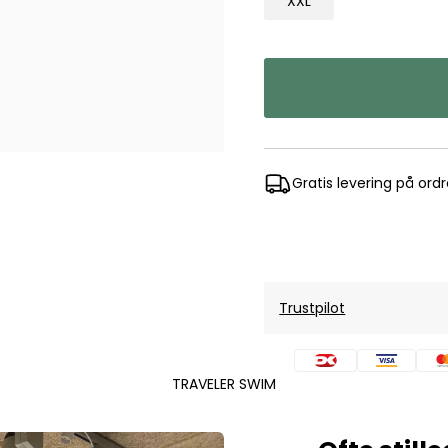
XXL
Mos Mosh Gallery
Accessories fra Mos Mosh Gallery
Blazere fra Mos Mosh Gallery
Overshirts fra Mos Mosh Gallery
Skjorter fra Mos Mosh Gallery
Sweatshirts fra Mos Mosh Gallery
T-shirts fra Mos Mosh Gallery
Gratis levering på ord
New Balance
2002 Sneakers fra New Balance
480 Sneakers fra New Balance
574 Sneakers fra New Balance
997 Sneakers fra New Balance
Trustpilot
Sale
Parajumpers
TRAVELER SWIM
Jakker fra Parajumpers til herre
Paul & Shark