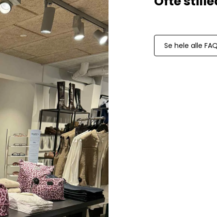
Paul Smith
Playboy Footwear
Rains
Accessoires fra Rains
Se hele alle FA
Jakker fra Rains til herre
Regnjakker fra Rains til herre
Tasker fra Rains til herre
Replay
Revolution
Sebago
Selected
Blazere fra Selected
Bukser fra Selected
Overshirts fra Selected
Poloer
Shorts fra Selected
Skjorter fra Selected