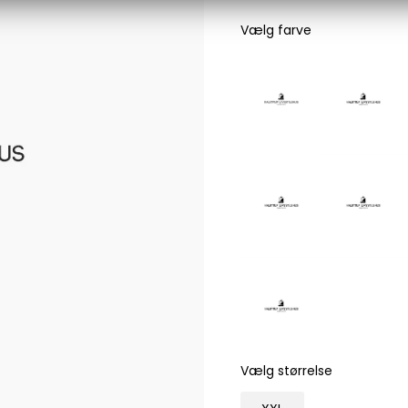
Les Deux
Vælg farve
Bukser fra Les Deux
Hoodie fra Les Deux
Skjorter fra Les Deux
Mads Nørgaard
Accessories fra Mads Nørgaard til herre
Overshirts fra Mads Nørgaard
Skjorter fra Mads Nørgaard
Sweatshirts fra Mads Nørgaard
T-shirts fra Mads Nørgaard
MCS Marlboro Classics
Jeans fra MCS Marlboro Classics
Poloer fra MCS Marlboro Classics
Skjorter fra MCS Marlboro Classics
Vælg størrelse
T-shirts fra MCS Marlboro