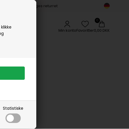
14 dages returret
Vipp
Vissevasse
Woods Copenhagen
klikke
Min konto
Favoritter
0,00 DKK
og
 SWIM
Statistiske