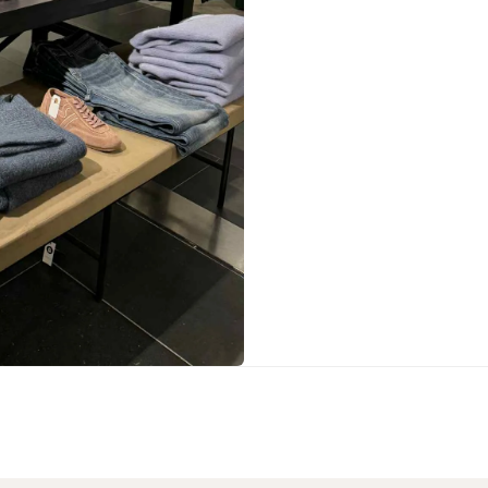
Sko fra Selected
Strik fra Selected
Vis alle
Timberland
Tommy Hilfiger
Hoodies fra Tommy Hilfiger
Jeans fra Tommy Hilfiger
Poloer fra Tommy Hilfiger
Skjorter fra Tommy Hilfiger
Strik fra Tommy Hilfiger
Sweatshirts fra Tommy Hilfiger
T-shirts fra Tommy Hilfiger
Vis alle
Ubr
Woodbird
Accessories fra Woodbird til herre