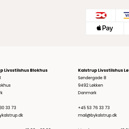
Jeans fra Woodbird
Shorts fra Woodbird
Skjorter fra Woodbird
Sweatshirts fra Woodbird
T-shirts fra Woodbird
Vis alle
Halo
NN07
Wood Wood
p Livsstilshus Blokhus
Kalstrup Livsstilshus L
3
Søndergade 8
okhus
9492 Løkken
k
Danmark
30 33 73
+45 53 76 33 73
kalstrup.dk
mail@bykalstrup.dk