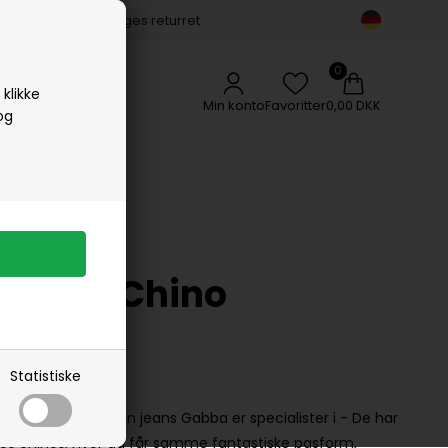
14 dages returret
Vipp
Vissevasse
Woods Copenhagen
klikke
Min konto
Favoritter
0,00 DKK
og
0 Dale Chino
Statistiske
bbaDet er ikke kun jeans Gabba er specialister i - De har
es chinos, hvor du får samme fantastiske pasform,