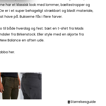
erne har et klassisk look med lommer, bæltestropper og
De er i et super behageligt strækbart og blødt materiale,
t have på. Bukserne fås i flere farver.
o til både hverdag og fest. Sæt en t-shirt fra Mads
daler fra Birkenstock. Eller style med en skjorte fra
 New Balance en aften ude.
abba her.
Størrelsesguide