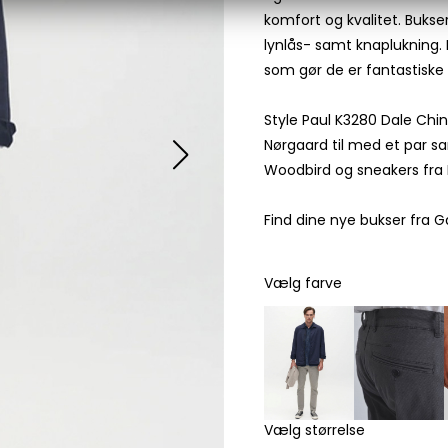
komfort og kvalitet. Buks
Les Deux
lynlås- samt knaplukning. 
Bukser fra Les Deux
som gør de er fantastiske a
Hoodie fra Les Deux
Skjorter fra Les Deux
Style Paul K3280 Dale Chin
Mads Nørgaard
Nørgaard til med et par san
Accessories fra Mads Nørgaard til herre
Woodbird og sneakers fra
Overshirts fra Mads Nørgaard
Skjorter fra Mads Nørgaard
Find dine nye bukser fra G
Sweatshirts fra Mads Nørgaard
T-shirts fra Mads Nørgaard
Vælg farve
MCS Marlboro Classics
Jeans fra MCS Marlboro Classics
Poloer fra MCS Marlboro Classics
Skjorter fra MCS Marlboro Classics
T-shirts fra MCS Marlboro
Vælg størrelse