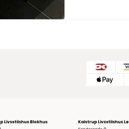
Jeans fra Woodbird
Shorts fra Woodbird
Skjorter fra Woodbird
Sweatshirts fra Woodbird
T-shirts fra Woodbird
Vis alle
Halo
NN07
Wood Wood
p Livsstilshus Blokhus
Kalstrup Livsstilshus L