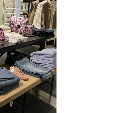
Sko fra Selected
Strik fra Selected
Vis alle
Timberland
Tommy Hilfiger
Hoodies fra Tommy Hilfiger
Jeans fra Tommy Hilfiger
Poloer fra Tommy Hilfiger
Skjorter fra Tommy Hilfiger
Strik fra Tommy Hilfiger
Sweatshirts fra Tommy Hilfiger
T-shirts fra Tommy Hilfiger
Vis alle
Ubr
Woodbird
Accessories fra Woodbird til herre