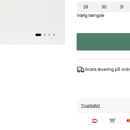
Mos Mosh Gallery
29
30
31
Accessories fra Mos Mosh Gallery
Vælg længde
Blazere fra Mos Mosh Gallery
Overshirts fra Mos Mosh Gallery
Skjorter fra Mos Mosh Gallery
Sweatshirts fra Mos Mosh Gallery
T-shirts fra Mos Mosh Gallery
New Balance
2002 Sneakers fra New Balance
Gratis levering på ord
480 Sneakers fra New Balance
574 Sneakers fra New Balance
997 Sneakers fra New Balance
Sale
Trustpilot
Parajumpers
Jakker fra Parajumpers til herre
Paul & Shark