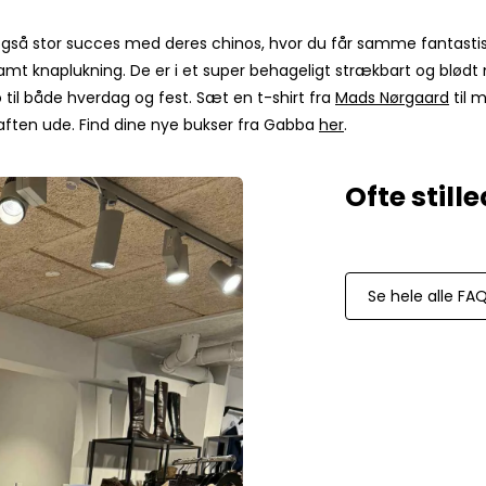
Paul Smith
Playboy Footwear
r også stor succes med deres chinos, hvor du får samme fantastis
Rains
mt knaplukning. De er i et super behageligt strækbart og blødt 
o til både hverdag og fest. Sæt en t-shirt fra
Mads Nørgaard
til 
Accessoires fra Rains
ften ude. Find dine nye bukser fra Gabba
her
.
Jakker fra Rains til herre
Regnjakker fra Rains til herre
Tasker fra Rains til herre
Replay
Revolution
Sebago
Se hele alle FA
Selected
Blazere fra Selected
Bukser fra Selected
Overshirts fra Selected
Poloer
Shorts fra Selected
Skjorter fra Selected