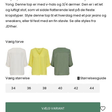
Yong. Denne top er med v-hals og 3/4 ærmer. Den er i et let
og luftigt stof, som vil sidde flatterende løst på de fleste
kropstyper. Style denne top til et hverdag med et par jeans og
sneakers, eller til fest med en fin støvle. Se alle styles fra
JDYher.
Vælg farve
Vælg størrelse
Størrelsesguide
34
36
38
40
42
44
VÆLG VARIANT