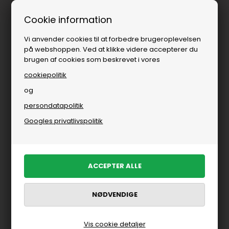
ing
Fri fragt over
i DK
Cookie information
Vi anvender cookies til at forbedre brugeroplevelsen
på webshoppen. Ved at klikke videre accepterer du
brugen af cookies som beskrevet i vores
cookiepolitik
og
persondatapolitik
Googles privatlivspolitik
Vis cookie detaljer