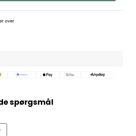
rer over
Q