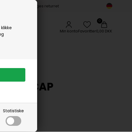
14 dages returret
Vipp
Vissevasse
Woods Copenhagen
klikke
Min konto
Favoritter
0,00 DKK
og
SPORT CAP
Statistiske