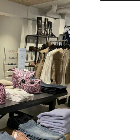
Paul Smith
Playboy Footwear
Rains
Accessoires fra Rains
Jakker fra Rains til herre
Regnjakker fra Rains til herre
Tasker fra Rains til herre
Replay
Revolution
Sebago
Selected
Blazere fra Selected
Bukser fra Selected
Overshirts fra Selected
Poloer
Shorts fra Selected
Skjorter fra Selected