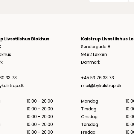
Jeans fra Woodbird
Shorts fra Woodbird
Skjorter fra Woodbird
Sweatshirts fra Woodbird
T-shirts fra Woodbird
p Livsstilshus Blokhus
Kalstrup Livsstilshus L
Vis alle
3
Søndergade 8
Halo
okhus
9492 Løkken
NN07
k
Danmark
Wood Wood
30 33 73
+45 53 76 33 73
kalstrup.dk
mail@bykalstrup.dk
g
10.00 - 20.00
Mandag
10.0
10.00 - 20.00
Tirsdag
10.0
10.00 - 20.00
Onsdag
10.0
g
10.00 - 20.00
Torsdag
10.0
10.00 - 20.00
Fredag
10.0