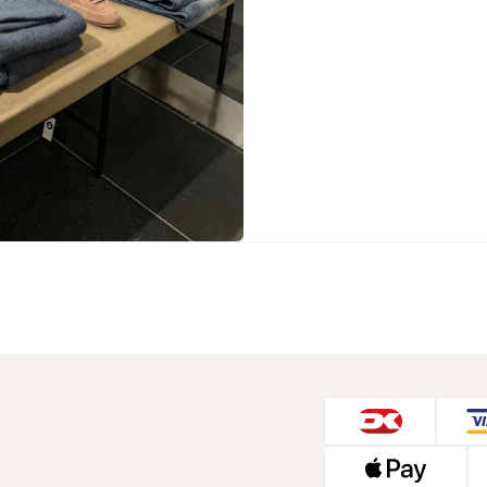
Sko fra Selected
Strik fra Selected
Vis alle
Timberland
Tommy Hilfiger
Hoodies fra Tommy Hilfiger
Jeans fra Tommy Hilfiger
Poloer fra Tommy Hilfiger
Skjorter fra Tommy Hilfiger
Strik fra Tommy Hilfiger
Sweatshirts fra Tommy Hilfiger
T-shirts fra Tommy Hilfiger
Vis alle
Ubr
Woodbird
Accessories fra Woodbird til herre