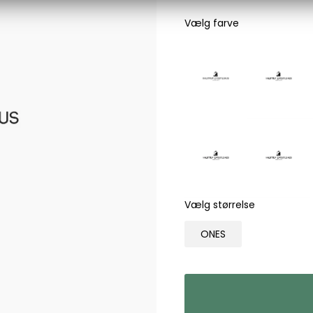
Les Deux
Vælg farve
Bukser fra Les Deux
Hoodie fra Les Deux
Skjorter fra Les Deux
Mads Nørgaard
Accessories fra Mads Nørgaard til herre
Overshirts fra Mads Nørgaard
Skjorter fra Mads Nørgaard
Sweatshirts fra Mads Nørgaard
T-shirts fra Mads Nørgaard
Vælg størrelse
MCS Marlboro Classics
ONES
Jeans fra MCS Marlboro Classics
Poloer fra MCS Marlboro Classics
Skjorter fra MCS Marlboro Classics
T-shirts fra MCS Marlboro