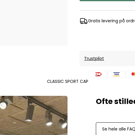
Mos Mosh Gallery
Accessories fra Mos Mosh Gallery
Blazere fra Mos Mosh Gallery
Gratis levering på ord
Overshirts fra Mos Mosh Gallery
Skjorter fra Mos Mosh Gallery
Sweatshirts fra Mos Mosh Gallery
T-shirts fra Mos Mosh Gallery
Trustpilot
New Balance
2002 Sneakers fra New Balance
480 Sneakers fra New Balance
CLASSIC SPORT CAP
574 Sneakers fra New Balance
997 Sneakers fra New Balance
Sale
Parajumpers
Jakker fra Parajumpers til herre
Se hele alle FA
Paul & Shark